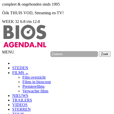
compleet & ongebonden sinds 1995
Óók THUIS VOD, Streaming en TV!
WEEK 32
6-8 t/m 12-8
MENU
STEDEN
FILMS ⌄
Film overzicht
Films in bioscoop
Premierefilms
Verwachte films
NIEUWS
TRAILERS
VIDEOS
STERREN