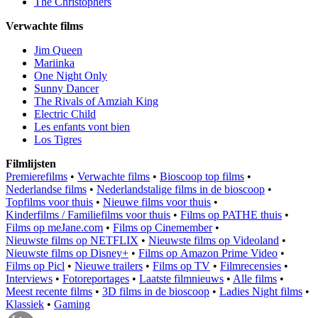
The Christophers
Verwachte films
Jim Queen
Mariinka
One Night Only
Sunny Dancer
The Rivals of Amziah King
Electric Child
Les enfants vont bien
Los Tigres
Filmlijsten
Premierefilms
•
Verwachte films
•
Bioscoop top films
•
Nederlandse films
•
Nederlandstalige films in de bioscoop
•
Topfilms voor thuis
•
Nieuwe films voor thuis
•
Kinderfilms / Familiefilms voor thuis
•
Films op PATHE thuis
•
Films op meJane.com
•
Films op Cinemember
•
Nieuwste films op NETFLIX
•
Nieuwste films op Videoland
•
Nieuwste films op Disney+
•
Films op Amazon Prime Video
•
Films op Picl
•
Nieuwe trailers
•
Films op TV
•
Filmrecensies
•
Interviews
•
Fotoreportages
•
Laatste filmnieuws
•
Alle films
•
Meest recente films
•
3D films in de bioscoop
•
Ladies Night films
•
Klassiek
•
Gaming