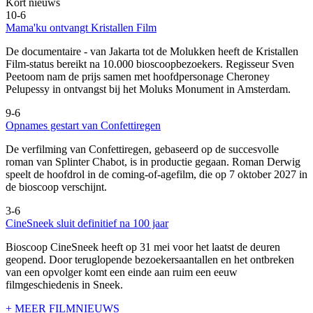
Kort nieuws
10-6
Mama'ku ontvangt Kristallen Film
De documentaire
- van Jakarta tot de Molukken heeft de Kristallen
Film-status bereikt na 10.000 bioscoopbezoekers. Regisseur Sven
Peetoom nam de prijs samen met hoofdpersonage Cheroney
Pelupessy in ontvangst bij het Moluks Monument in Amsterdam.
9-6
Opnames gestart van Confettiregen
De verfilming van Confettiregen, gebaseerd op de succesvolle
roman van Splinter Chabot, is in productie gegaan. Roman Derwig
speelt de hoofdrol in de coming-of-agefilm, die op 7 oktober 2027 in
de bioscoop verschijnt.
3-6
CineSneek sluit definitief na 100 jaar
Bioscoop CineSneek heeft op 31 mei voor het laatst de deuren
geopend. Door teruglopende bezoekersaantallen en het ontbreken
van een opvolger komt een einde aan ruim een eeuw
filmgeschiedenis in Sneek.
+ MEER FILMNIEUWS