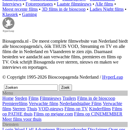
Interviews
•
Fotoreportages
•
Laatste filmnieuws
•
Alle films
•
Meest recente films
•
3D films in de bioscoop
•
Ladies Night films
•
Klassiek
•
Gaming
Biosagenda.nl - De meest complete filmwebsite van Nederland biedt
alle bioscoopagenda's, óók THUIS VOD, Streaming en TV en alle
films die in Nederland en Vlaanderen te zien zijn. Daarnaast
besteden we aandacht aan verwachte films, premieres en films op
TV. Ook schrijft Biosagenda over sterren, nieuws en maken we
interviews en reportages.
© Copyright 1995-2026 Bioscoopagenda Nederland /
HyperLeap
Menu
Home
Steden
Films
Filmnieuws
Trailers
Films in de bioscoop
Premierefilms
Verwachte films
Nederlandstalige Films
Verwachte
films
Sterren
Thuis
VOD-nieuws
Films op TV
Kinderfilms
Films
op PATHE thuis
Films op mejane.com
Films op CINEMEMBER
Meer films voor thuis
Diensten
Login
Word Lid!
Adverteren
Bioscoophouder
Disclaimer
Over ons