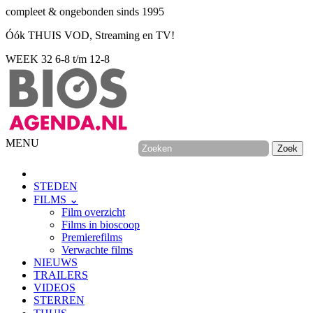
compleet & ongebonden sinds 1995
Óók THUIS VOD, Streaming en TV!
WEEK 32
6-8 t/m 12-8
MENU
STEDEN
FILMS ⌄
Film overzicht
Films in bioscoop
Premierefilms
Verwachte films
NIEUWS
TRAILERS
VIDEOS
STERREN