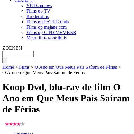
THUIS ⌄
VOD-nieuws
Films op TV
Kinderfilms
Films op PATHE thuis
Films op mejane.com
Films op CINEMEMBER
Meer films voor thuis
ZOEKEN
Home
>
Films
>
O Ano em Que Meus Pais Saíram de Férias
>
O Ano em Que Meus Pais Saíram de Férias
Koop Dvd, blu-ray de film O
Ano em Que Meus Pais Saíram
de Férias