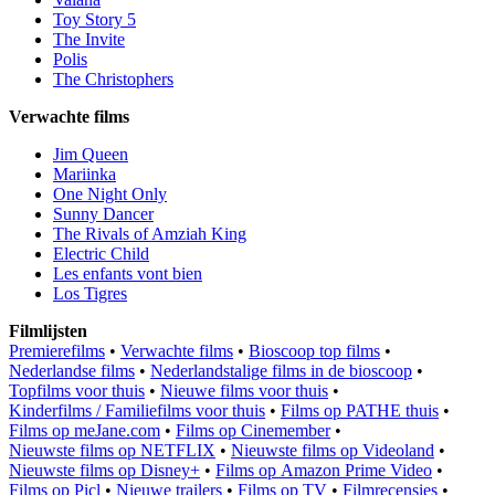
Toy Story 5
The Invite
Polis
The Christophers
Verwachte films
Jim Queen
Mariinka
One Night Only
Sunny Dancer
The Rivals of Amziah King
Electric Child
Les enfants vont bien
Los Tigres
Filmlijsten
Premierefilms
•
Verwachte films
•
Bioscoop top films
•
Nederlandse films
•
Nederlandstalige films in de bioscoop
•
Topfilms voor thuis
•
Nieuwe films voor thuis
•
Kinderfilms / Familiefilms voor thuis
•
Films op PATHE thuis
•
Films op meJane.com
•
Films op Cinemember
•
Nieuwste films op NETFLIX
•
Nieuwste films op Videoland
•
Nieuwste films op Disney+
•
Films op Amazon Prime Video
•
Films op Picl
•
Nieuwe trailers
•
Films op TV
•
Filmrecensies
•