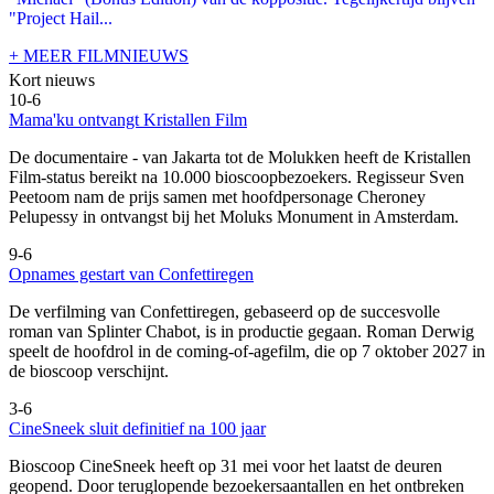
"Project Hail...
+ MEER FILMNIEUWS
Kort nieuws
10-6
Mama'ku ontvangt Kristallen Film
De documentaire
- van Jakarta tot de Molukken heeft de Kristallen
Film-status bereikt na 10.000 bioscoopbezoekers. Regisseur Sven
Peetoom nam de prijs samen met hoofdpersonage Cheroney
Pelupessy in ontvangst bij het Moluks Monument in Amsterdam.
9-6
Opnames gestart van Confettiregen
De verfilming van Confettiregen, gebaseerd op de succesvolle
roman van Splinter Chabot, is in productie gegaan. Roman Derwig
speelt de hoofdrol in de coming-of-agefilm, die op 7 oktober 2027 in
de bioscoop verschijnt.
3-6
CineSneek sluit definitief na 100 jaar
Bioscoop CineSneek heeft op 31 mei voor het laatst de deuren
geopend. Door teruglopende bezoekersaantallen en het ontbreken