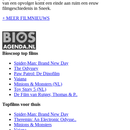
van een opvolger komt een einde aan ruim een eeuw
filmgeschiedenis in Sneek.
+ MEER FILMNIEUWS
Bioscoop top films
Spider-Man: Brand New Day
The Odyssey
Paw Patrol: De Dinofilm
Vaiana
Minions & Monsters (NL)
Toy Story 5 (NL)
De Film van Rutger, Thomas & P..
Topfilms voor thuis
Spider-Man: Brand New Day
Theremin: An Electronic Odysse..
Minions & Monsters
Vaiana