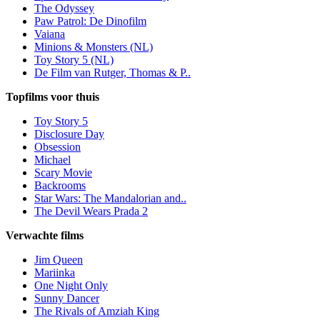
The Odyssey
Paw Patrol: De Dinofilm
Vaiana
Minions & Monsters (NL)
Toy Story 5 (NL)
De Film van Rutger, Thomas & P..
Topfilms voor thuis
Toy Story 5
Disclosure Day
Obsession
Michael
Scary Movie
Backrooms
Star Wars: The Mandalorian and..
The Devil Wears Prada 2
Verwachte films
Jim Queen
Mariinka
One Night Only
Sunny Dancer
The Rivals of Amziah King