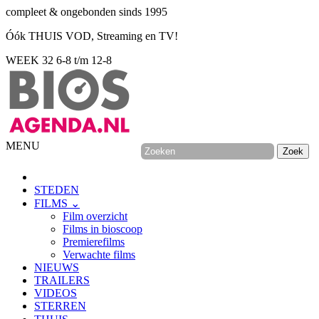
compleet & ongebonden sinds 1995
Óók THUIS VOD, Streaming en TV!
WEEK 32
6-8 t/m 12-8
MENU
STEDEN
FILMS ⌄
Film overzicht
Films in bioscoop
Premierefilms
Verwachte films
NIEUWS
TRAILERS
VIDEOS
STERREN