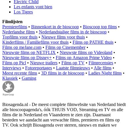
Electric Child
Les enfants vont bien
Los Tigres
Filmlijsten
Premierefilms
•
Binnenkort in de bioscoop
•
Bioscoop top films
•
Nederlandse films
•
Nederlandstalige films in de bioscoop
•
Topfilms voor thuis
•
Nieuwe films voor thuis
•
Kinderfilms / Familiefilms voor thuis
•
Films op PATHE thuis
•
Films op meJane.com
•
Films op Cinemember
•
Nieuwste films op NETFLIX
•
Nieuwste films op Videoland
•
Nieuwste films op Disney+
•
Films op Amazon Prime Video
•
Films op Picl
•
Nieuwe trailers
•
Films op TV
•
Filmrecensies
•
Interviews
•
Fotoreportages
•
Laatste filmnieuws
•
Alle films
•
Meest recente films
•
3D films in de bioscoop
•
Ladies Night films
•
Klassiek
•
Gaming
Biosagenda.nl - De meest complete filmwebsite van Nederland biedt
alle bioscoopagenda's, óók THUIS VOD, Streaming en TV en alle
films die in Nederland en Vlaanderen te zien zijn. Daarnaast
besteden we aandacht aan verwachte films, premieres en films op
TV. Ook schrijft Biosagenda over sterren, nieuws en maken we