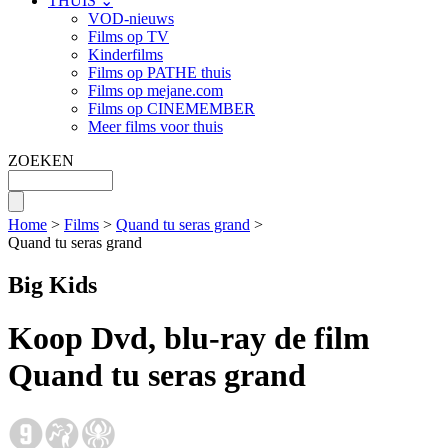
THUIS ⌄
VOD-nieuws
Films op TV
Kinderfilms
Films op PATHE thuis
Films op mejane.com
Films op CINEMEMBER
Meer films voor thuis
ZOEKEN
Home
>
Films
>
Quand tu seras grand
>
Quand tu seras grand
Big Kids
Koop Dvd, blu-ray de film
Quand tu seras grand