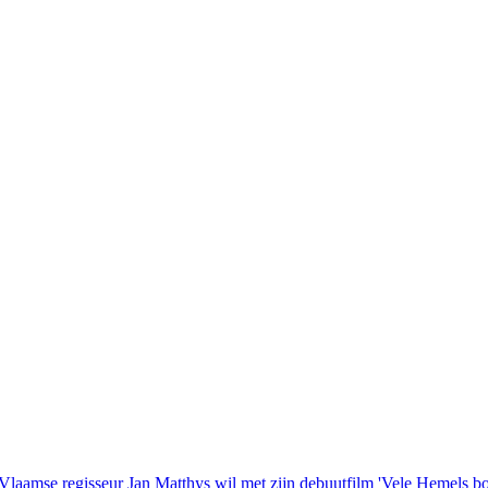
laamse regisseur Jan Matthys wil met zijn debuutfilm 'Vele Hemels b