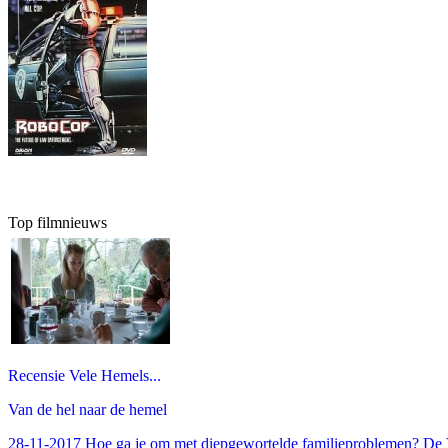
Top filmnieuws
Recensie Vele Hemels...
Van de hel naar de hemel
28-11-2017 Hoe ga je om met diepgewortelde familieproblemen? De V