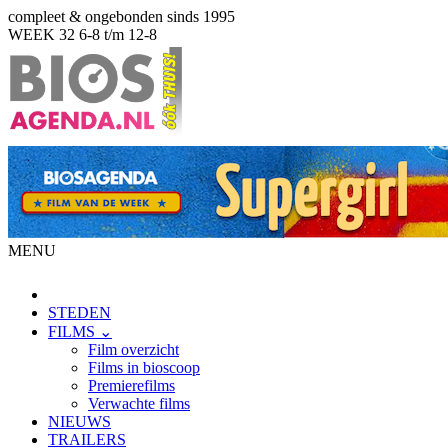
compleet & ongebonden sinds 1995
WEEK 32
6-8 t/m 12-8
MENU
STEDEN
FILMS ⌄
Film overzicht
Films in bioscoop
Premierefilms
Verwachte films
NIEUWS
TRAILERS