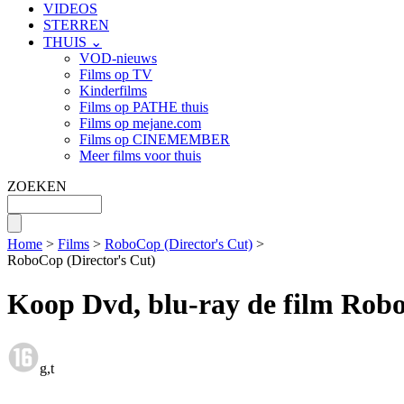
VIDEOS
STERREN
THUIS ⌄
VOD-nieuws
Films op TV
Kinderfilms
Films op PATHE thuis
Films op mejane.com
Films op CINEMEMBER
Meer films voor thuis
ZOEKEN
Home
>
Films
>
RoboCop (Director's Cut)
>
RoboCop (Director's Cut)
Koop Dvd, blu-ray de film Robo
g,t