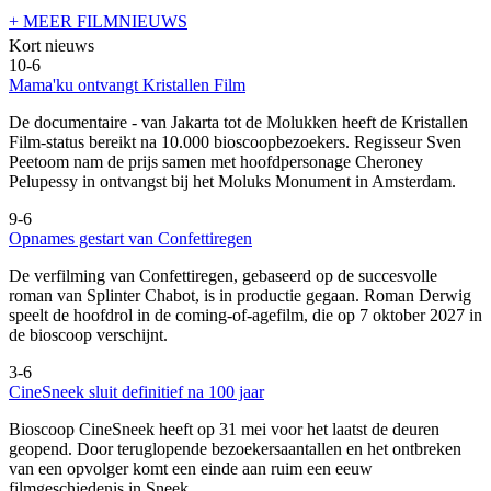
+ MEER FILMNIEUWS
Kort nieuws
10-6
Mama'ku ontvangt Kristallen Film
De documentaire
- van Jakarta tot de Molukken heeft de Kristallen
Film-status bereikt na 10.000 bioscoopbezoekers. Regisseur Sven
Peetoom nam de prijs samen met hoofdpersonage Cheroney
Pelupessy in ontvangst bij het Moluks Monument in Amsterdam.
9-6
Opnames gestart van Confettiregen
De verfilming van Confettiregen, gebaseerd op de succesvolle
roman van Splinter Chabot, is in productie gegaan. Roman Derwig
speelt de hoofdrol in de coming-of-agefilm, die op 7 oktober 2027 in
de bioscoop verschijnt.
3-6
CineSneek sluit definitief na 100 jaar
Bioscoop CineSneek heeft op 31 mei voor het laatst de deuren
geopend. Door teruglopende bezoekersaantallen en het ontbreken
van een opvolger komt een einde aan ruim een eeuw
filmgeschiedenis in Sneek.