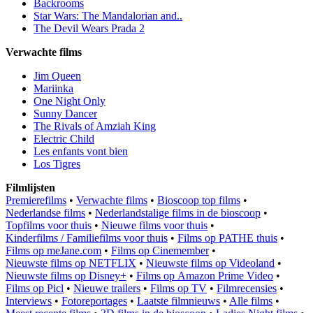
Backrooms
Star Wars: The Mandalorian and..
The Devil Wears Prada 2
Verwachte films
Jim Queen
Mariinka
One Night Only
Sunny Dancer
The Rivals of Amziah King
Electric Child
Les enfants vont bien
Los Tigres
Filmlijsten
Premierefilms
•
Verwachte films
•
Bioscoop top films
•
Nederlandse films
•
Nederlandstalige films in de bioscoop
•
Topfilms voor thuis
•
Nieuwe films voor thuis
•
Kinderfilms / Familiefilms voor thuis
•
Films op PATHE thuis
•
Films op meJane.com
•
Films op Cinemember
•
Nieuwste films op NETFLIX
•
Nieuwste films op Videoland
•
Nieuwste films op Disney+
•
Films op Amazon Prime Video
•
Films op Picl
•
Nieuwe trailers
•
Films op TV
•
Filmrecensies
•
Interviews
•
Fotoreportages
•
Laatste filmnieuws
•
Alle films
•