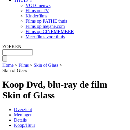
THUIS ⌄
VOD-nieuws
Films op TV
Kinderfilms
Films op PATHE thuis
Films op mejane.com
Films op CINEMEMBER
Meer films voor thuis
ZOEKEN
Home
>
Films
>
Skin of Glass
>
Skin of Glass
Koop Dvd, blu-ray de film
Skin of Glass
Overzicht
Meningen
Details
Koop/Huur