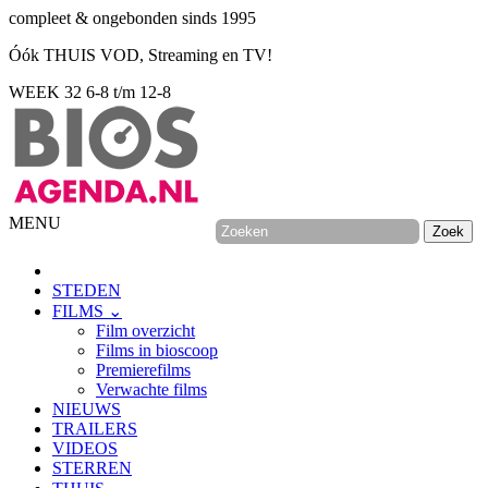
compleet & ongebonden sinds 1995
Óók THUIS VOD, Streaming en TV!
WEEK 32
6-8 t/m 12-8
MENU
STEDEN
FILMS ⌄
Film overzicht
Films in bioscoop
Premierefilms
Verwachte films
NIEUWS
TRAILERS
VIDEOS
STERREN