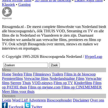
Meest recente films
•
3D films in de bioscoop
•
Ladies Night films
•
Klassiek
•
Gaming
Biosagenda.nl - De meest complete filmwebsite van Nederland biedt
alle bioscoopagenda's, óók THUIS VOD, Streaming en TV en alle
films die in Nederland en Vlaanderen te zien zijn. Daarnaast
besteden we aandacht aan verwachte films, premieres en films op
TV. Ook schrijft Biosagenda over sterren, nieuws en maken we
interviews en reportages.
© Copyright 1995-2026 Bioscoopagenda Nederland /
HyperLeap
Menu
Home
Steden
Films
Filmnieuws
Trailers
Films in de bioscoop
Premierefilms
Verwachte films
Nederlandstalige Films
Verwachte
films
Sterren
Thuis
VOD-nieuws
Films op TV
Kinderfilms
Films
op PATHE thuis
Films op mejane.com
Films op CINEMEMBER
Meer films voor thuis
Diensten
Login
Word Lid!
Adverteren
Bioscoophouder
Disclaimer
Over ons
Facebook
Twitter