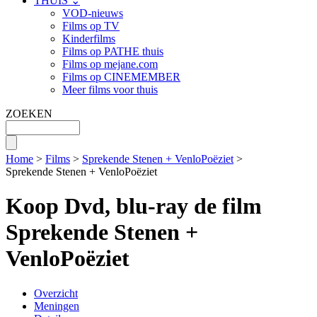
THUIS ⌄
VOD-nieuws
Films op TV
Kinderfilms
Films op PATHE thuis
Films op mejane.com
Films op CINEMEMBER
Meer films voor thuis
ZOEKEN
Home
>
Films
>
Sprekende Stenen + VenloPoëziet
>
Sprekende Stenen + VenloPoëziet
Koop Dvd, blu-ray de film
Sprekende Stenen +
VenloPoëziet
Overzicht
Meningen