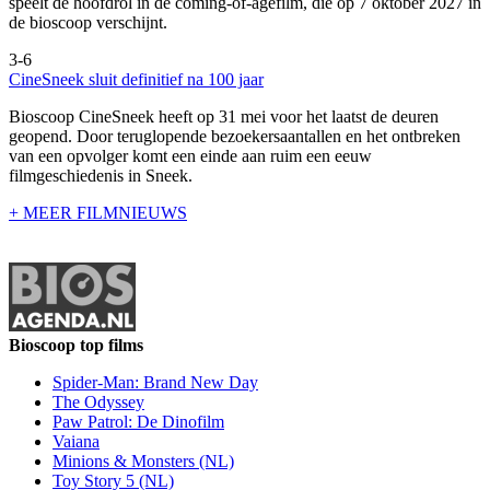
speelt de hoofdrol in de coming-of-agefilm, die op 7 oktober 2027 in
de bioscoop verschijnt.
3-6
CineSneek sluit definitief na 100 jaar
Bioscoop CineSneek heeft op 31 mei voor het laatst de deuren
geopend. Door teruglopende bezoekersaantallen en het ontbreken
van een opvolger komt een einde aan ruim een eeuw
filmgeschiedenis in Sneek.
+ MEER FILMNIEUWS
Bioscoop top films
Spider-Man: Brand New Day
The Odyssey
Paw Patrol: De Dinofilm
Vaiana
Minions & Monsters (NL)
Toy Story 5 (NL)