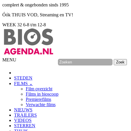
compleet & ongebonden sinds 1995
Óók THUIS VOD, Streaming en TV!
WEEK 32
6-8 t/m 12-8
MENU
STEDEN
FILMS ⌄
Film overzicht
Films in bioscoop
Premierefilms
Verwachte films
NIEUWS
TRAILERS
VIDEOS
STERREN