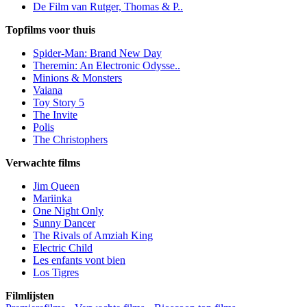
De Film van Rutger, Thomas & P..
Topfilms voor thuis
Spider-Man: Brand New Day
Theremin: An Electronic Odysse..
Minions & Monsters
Vaiana
Toy Story 5
The Invite
Polis
The Christophers
Verwachte films
Jim Queen
Mariinka
One Night Only
Sunny Dancer
The Rivals of Amziah King
Electric Child
Les enfants vont bien
Los Tigres
Filmlijsten