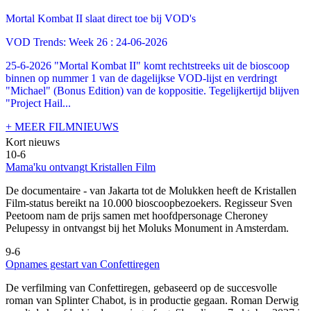
Mortal Kombat II slaat direct toe bij VOD's
VOD Trends: Week 26 : 24-06-2026
25-6-2026 "Mortal Kombat II" komt rechtstreeks uit de bioscoop
binnen op nummer 1 van de dagelijkse VOD-lijst en verdringt
"Michael" (Bonus Edition) van de koppositie. Tegelijkertijd blijven
"Project Hail...
+ MEER FILMNIEUWS
Kort nieuws
10-6
Mama'ku ontvangt Kristallen Film
De documentaire
- van Jakarta tot de Molukken heeft de Kristallen
Film-status bereikt na 10.000 bioscoopbezoekers. Regisseur Sven
Peetoom nam de prijs samen met hoofdpersonage Cheroney
Pelupessy in ontvangst bij het Moluks Monument in Amsterdam.
9-6
Opnames gestart van Confettiregen
De verfilming van Confettiregen, gebaseerd op de succesvolle
roman van Splinter Chabot, is in productie gegaan. Roman Derwig