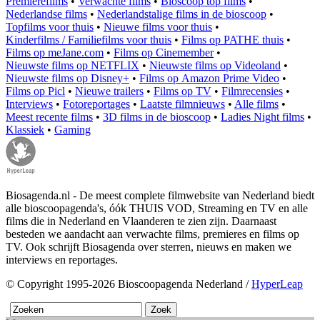
Premierefilms
•
Verwachte films
•
Bioscoop top films
•
Nederlandse films
•
Nederlandstalige films in de bioscoop
•
Topfilms voor thuis
•
Nieuwe films voor thuis
•
Kinderfilms / Familiefilms voor thuis
•
Films op PATHE thuis
•
Films op meJane.com
•
Films op Cinemember
•
Nieuwste films op NETFLIX
•
Nieuwste films op Videoland
•
Nieuwste films op Disney+
•
Films op Amazon Prime Video
•
Films op Picl
•
Nieuwe trailers
•
Films op TV
•
Filmrecensies
•
Interviews
•
Fotoreportages
•
Laatste filmnieuws
•
Alle films
•
Meest recente films
•
3D films in de bioscoop
•
Ladies Night films
•
Klassiek
•
Gaming
Biosagenda.nl - De meest complete filmwebsite van Nederland biedt
alle bioscoopagenda's, óók THUIS VOD, Streaming en TV en alle
films die in Nederland en Vlaanderen te zien zijn. Daarnaast
besteden we aandacht aan verwachte films, premieres en films op
TV. Ook schrijft Biosagenda over sterren, nieuws en maken we
interviews en reportages.
© Copyright 1995-2026 Bioscoopagenda Nederland /
HyperLeap