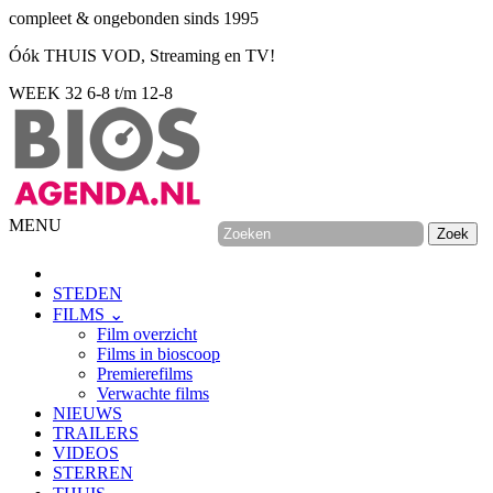
compleet & ongebonden sinds 1995
Óók THUIS VOD, Streaming en TV!
WEEK 32
6-8 t/m 12-8
MENU
STEDEN
FILMS ⌄
Film overzicht
Films in bioscoop
Premierefilms
Verwachte films
NIEUWS
TRAILERS
VIDEOS
STERREN