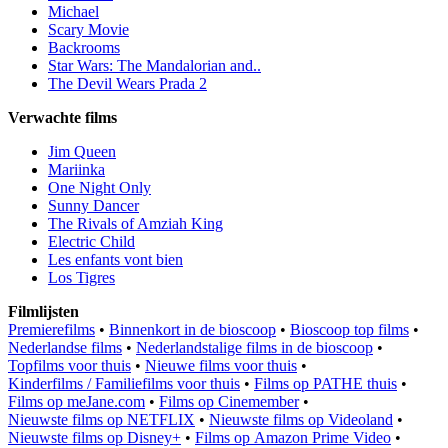
Michael
Scary Movie
Backrooms
Star Wars: The Mandalorian and..
The Devil Wears Prada 2
Verwachte films
Jim Queen
Mariinka
One Night Only
Sunny Dancer
The Rivals of Amziah King
Electric Child
Les enfants vont bien
Los Tigres
Filmlijsten
Premierefilms
•
Binnenkort in de bioscoop
•
Bioscoop top films
•
Nederlandse films
•
Nederlandstalige films in de bioscoop
•
Topfilms voor thuis
•
Nieuwe films voor thuis
•
Kinderfilms / Familiefilms voor thuis
•
Films op PATHE thuis
•
Films op meJane.com
•
Films op Cinemember
•
Nieuwste films op NETFLIX
•
Nieuwste films op Videoland
•
Nieuwste films op Disney+
•
Films op Amazon Prime Video
•