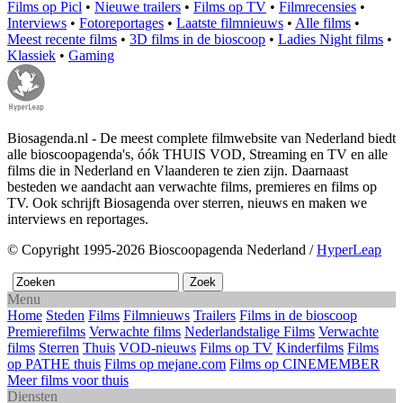
Films op Picl
•
Nieuwe trailers
•
Films op TV
•
Filmrecensies
•
Interviews
•
Fotoreportages
•
Laatste filmnieuws
•
Alle films
•
Meest recente films
•
3D films in de bioscoop
•
Ladies Night films
•
Klassiek
•
Gaming
Biosagenda.nl - De meest complete filmwebsite van Nederland biedt
alle bioscoopagenda's, óók THUIS VOD, Streaming en TV en alle
films die in Nederland en Vlaanderen te zien zijn. Daarnaast
besteden we aandacht aan verwachte films, premieres en films op
TV. Ook schrijft Biosagenda over sterren, nieuws en maken we
interviews en reportages.
© Copyright 1995-2026 Bioscoopagenda Nederland /
HyperLeap
Menu
Home
Steden
Films
Filmnieuws
Trailers
Films in de bioscoop
Premierefilms
Verwachte films
Nederlandstalige Films
Verwachte
films
Sterren
Thuis
VOD-nieuws
Films op TV
Kinderfilms
Films
op PATHE thuis
Films op mejane.com
Films op CINEMEMBER
Meer films voor thuis
Diensten