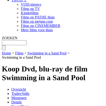
THUIS ⌄
VOD-nieuws
Films op TV
Kinderfilms
Films op PATHE thuis
Films op mejane.com
Films op CINEMEMBER
Meer films voor thuis
ZOEKEN
Home
>
Films
>
Swimming in a Sand Pool
>
Swimming in a Sand Pool
Koop Dvd, blu-ray de film
Swimming in a Sand Pool
Overzicht
Trailer/Stills
Meningen
Details