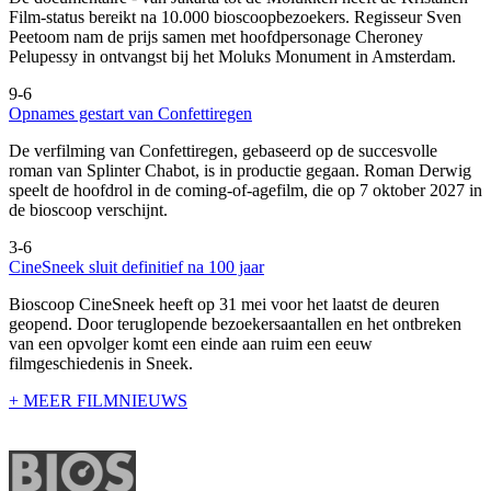
Film-status bereikt na 10.000 bioscoopbezoekers. Regisseur Sven
Peetoom nam de prijs samen met hoofdpersonage Cheroney
Pelupessy in ontvangst bij het Moluks Monument in Amsterdam.
9-6
Opnames gestart van Confettiregen
De verfilming van Confettiregen, gebaseerd op de succesvolle
roman van Splinter Chabot, is in productie gegaan. Roman Derwig
speelt de hoofdrol in de coming-of-agefilm, die op 7 oktober 2027 in
de bioscoop verschijnt.
3-6
CineSneek sluit definitief na 100 jaar
Bioscoop CineSneek heeft op 31 mei voor het laatst de deuren
geopend. Door teruglopende bezoekersaantallen en het ontbreken
van een opvolger komt een einde aan ruim een eeuw
filmgeschiedenis in Sneek.
+ MEER FILMNIEUWS