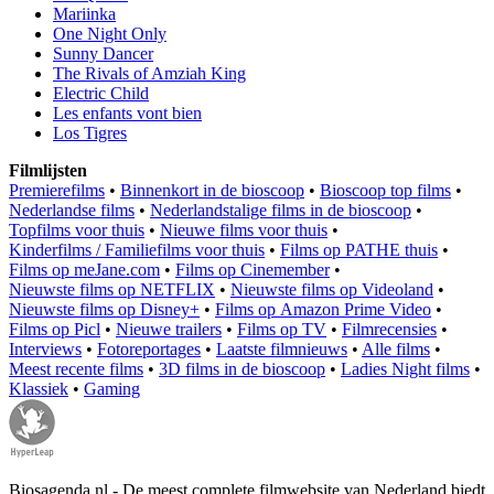
Mariinka
One Night Only
Sunny Dancer
The Rivals of Amziah King
Electric Child
Les enfants vont bien
Los Tigres
Filmlijsten
Premierefilms
•
Binnenkort in de bioscoop
•
Bioscoop top films
•
Nederlandse films
•
Nederlandstalige films in de bioscoop
•
Topfilms voor thuis
•
Nieuwe films voor thuis
•
Kinderfilms / Familiefilms voor thuis
•
Films op PATHE thuis
•
Films op meJane.com
•
Films op Cinemember
•
Nieuwste films op NETFLIX
•
Nieuwste films op Videoland
•
Nieuwste films op Disney+
•
Films op Amazon Prime Video
•
Films op Picl
•
Nieuwe trailers
•
Films op TV
•
Filmrecensies
•
Interviews
•
Fotoreportages
•
Laatste filmnieuws
•
Alle films
•
Meest recente films
•
3D films in de bioscoop
•
Ladies Night films
•
Klassiek
•
Gaming
Biosagenda.nl - De meest complete filmwebsite van Nederland biedt