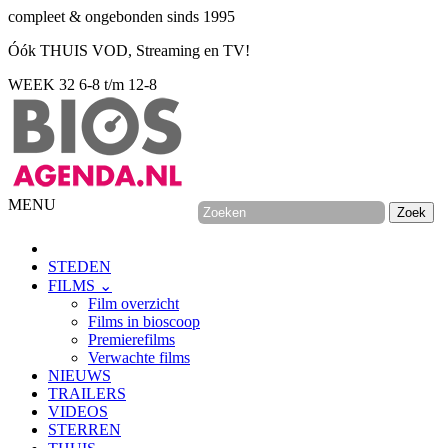
compleet & ongebonden sinds 1995
Óók THUIS VOD, Streaming en TV!
WEEK 32
6-8 t/m 12-8
MENU
STEDEN
FILMS ⌄
Film overzicht
Films in bioscoop
Premierefilms
Verwachte films
NIEUWS
TRAILERS
VIDEOS
STERREN