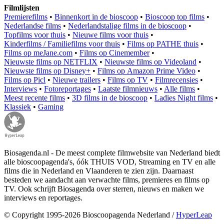
Filmlijsten
Premierefilms
•
Binnenkort in de bioscoop
•
Bioscoop top films
•
Nederlandse films
•
Nederlandstalige films in de bioscoop
•
Topfilms voor thuis
•
Nieuwe films voor thuis
•
Kinderfilms / Familiefilms voor thuis
•
Films op PATHE thuis
•
Films op meJane.com
•
Films op Cinemember
•
Nieuwste films op NETFLIX
•
Nieuwste films op Videoland
•
Nieuwste films op Disney+
•
Films op Amazon Prime Video
•
Films op Picl
•
Nieuwe trailers
•
Films op TV
•
Filmrecensies
•
Interviews
•
Fotoreportages
•
Laatste filmnieuws
•
Alle films
•
Meest recente films
•
3D films in de bioscoop
•
Ladies Night films
•
Klassiek
•
Gaming
Biosagenda.nl - De meest complete filmwebsite van Nederland biedt
alle bioscoopagenda's, óók THUIS VOD, Streaming en TV en alle
films die in Nederland en Vlaanderen te zien zijn. Daarnaast
besteden we aandacht aan verwachte films, premieres en films op
TV. Ook schrijft Biosagenda over sterren, nieuws en maken we
interviews en reportages.
© Copyright 1995-2026 Bioscoopagenda Nederland /
HyperLeap