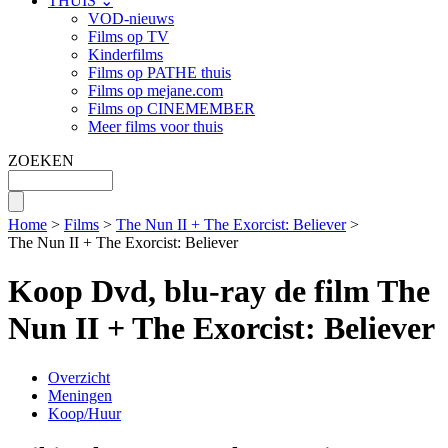
THUIS ⌄
VOD-nieuws
Films op TV
Kinderfilms
Films op PATHE thuis
Films op mejane.com
Films op CINEMEMBER
Meer films voor thuis
ZOEKEN
Home
>
Films
>
The Nun II + The Exorcist: Believer
>
The Nun II + The Exorcist: Believer
Koop Dvd, blu-ray de film The
Nun II + The Exorcist: Believer
Overzicht
Meningen
Koop/Huur