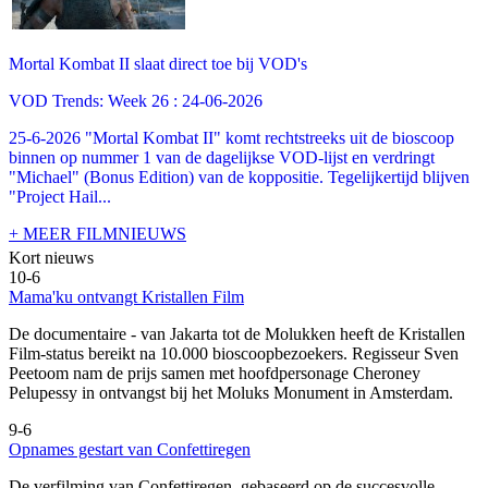
Mortal Kombat II slaat direct toe bij VOD's
VOD Trends: Week 26 : 24-06-2026
25-6-2026 "Mortal Kombat II" komt rechtstreeks uit de bioscoop
binnen op nummer 1 van de dagelijkse VOD-lijst en verdringt
"Michael" (Bonus Edition) van de koppositie. Tegelijkertijd blijven
"Project Hail...
+ MEER FILMNIEUWS
Kort nieuws
10-6
Mama'ku ontvangt Kristallen Film
De documentaire
- van Jakarta tot de Molukken heeft de Kristallen
Film-status bereikt na 10.000 bioscoopbezoekers. Regisseur Sven
Peetoom nam de prijs samen met hoofdpersonage Cheroney
Pelupessy in ontvangst bij het Moluks Monument in Amsterdam.
9-6
Opnames gestart van Confettiregen
De verfilming van Confettiregen, gebaseerd op de succesvolle