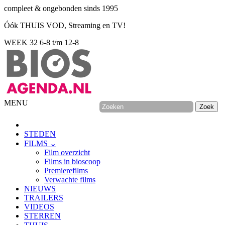
compleet & ongebonden sinds 1995
Óók THUIS VOD, Streaming en TV!
WEEK 32
6-8 t/m 12-8
MENU
STEDEN
FILMS ⌄
Film overzicht
Films in bioscoop
Premierefilms
Verwachte films
NIEUWS
TRAILERS
VIDEOS
STERREN