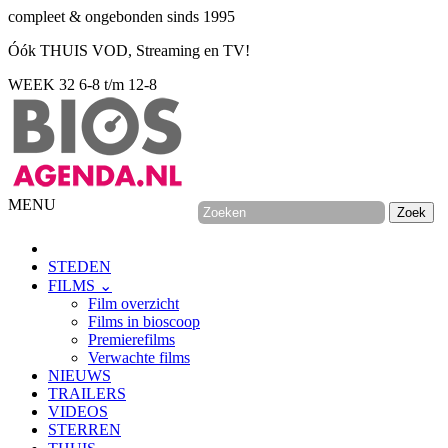
compleet & ongebonden sinds 1995
Óók THUIS VOD, Streaming en TV!
WEEK 32
6-8 t/m 12-8
MENU
STEDEN
FILMS ⌄
Film overzicht
Films in bioscoop
Premierefilms
Verwachte films
NIEUWS
TRAILERS
VIDEOS
STERREN