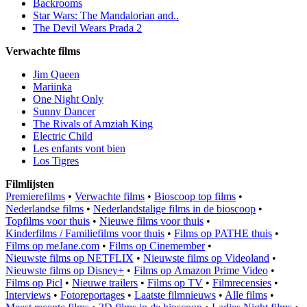
Backrooms
Star Wars: The Mandalorian and..
The Devil Wears Prada 2
Verwachte films
Jim Queen
Mariinka
One Night Only
Sunny Dancer
The Rivals of Amziah King
Electric Child
Les enfants vont bien
Los Tigres
Filmlijsten
Premierefilms
•
Verwachte films
•
Bioscoop top films
•
Nederlandse films
•
Nederlandstalige films in de bioscoop
•
Topfilms voor thuis
•
Nieuwe films voor thuis
•
Kinderfilms / Familiefilms voor thuis
•
Films op PATHE thuis
•
Films op meJane.com
•
Films op Cinemember
•
Nieuwste films op NETFLIX
•
Nieuwste films op Videoland
•
Nieuwste films op Disney+
•
Films op Amazon Prime Video
•
Films op Picl
•
Nieuwe trailers
•
Films op TV
•
Filmrecensies
•
Interviews
•
Fotoreportages
•
Laatste filmnieuws
•
Alle films
•