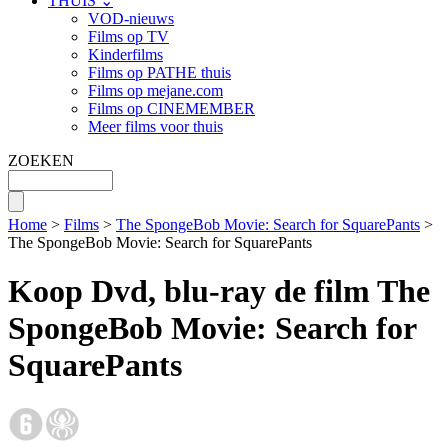
THUIS ⌄
VOD-nieuws
Films op TV
Kinderfilms
Films op PATHE thuis
Films op mejane.com
Films op CINEMEMBER
Meer films voor thuis
ZOEKEN
Home
>
Films
>
The SpongeBob Movie: Search for SquarePants
>
The SpongeBob Movie: Search for SquarePants
Koop Dvd, blu-ray de film The
SpongeBob Movie: Search for
SquarePants