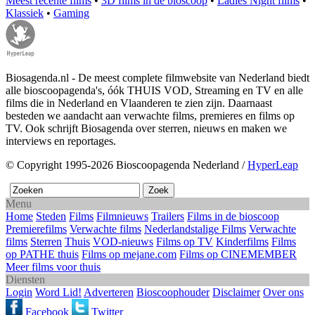
Meest recente films
•
3D films in de bioscoop
•
Ladies Night films
•
Klassiek
•
Gaming
Biosagenda.nl - De meest complete filmwebsite van Nederland biedt
alle bioscoopagenda's, óók THUIS VOD, Streaming en TV en alle
films die in Nederland en Vlaanderen te zien zijn. Daarnaast
besteden we aandacht aan verwachte films, premieres en films op
TV. Ook schrijft Biosagenda over sterren, nieuws en maken we
interviews en reportages.
© Copyright 1995-2026 Bioscoopagenda Nederland /
HyperLeap
Menu
Home
Steden
Films
Filmnieuws
Trailers
Films in de bioscoop
Premierefilms
Verwachte films
Nederlandstalige Films
Verwachte
films
Sterren
Thuis
VOD-nieuws
Films op TV
Kinderfilms
Films
op PATHE thuis
Films op mejane.com
Films op CINEMEMBER
Meer films voor thuis
Diensten
Login
Word Lid!
Adverteren
Bioscoophouder
Disclaimer
Over ons
Facebook
Twitter