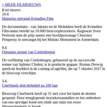
+ MEER FILMNIEUWS
Kort nieuws
10-6
Mama'ku ontvangt Kristallen Film
De documentaire
- van Jakarta tot de Molukken heeft de Kristallen
Film-status bereikt na 10.000 bioscoopbezoekers. Regisseur Sven
Peetoom nam de prijs samen met hoofdpersonage Cheroney
Pelupessy in ontvangst bij het Moluks Monument in Amsterdam.
9-6
Opnames gestart van Confettiregen
De verfilming van Confettiregen, gebaseerd op de succesvolle
roman van Splinter Chabot, is in productie gegaan. Roman Derwig
speelt de hoofdrol in de coming-of-agefilm, die op 7 oktober 2027 in
de bioscoop verschijnt.
3-6
CineSneek sluit definitief na 100 jaar
Bioscoop CineSneek heeft op 31 mei voor het laatst de deuren
geopend. Door teruglopende bezoekersaantallen en het ontbreken
van een opvolger komt een einde aan ruim een eeuw
filmgeschiedenis in Sneek.