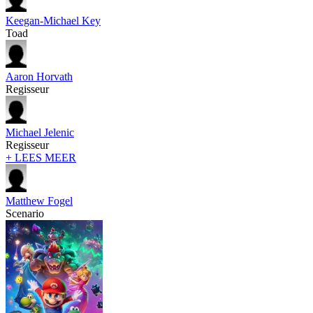
Keegan-Michael Key
Toad
Aaron Horvath
Regisseur
Michael Jelenic
Regisseur
+ LEES MEER
Matthew Fogel
Scenario