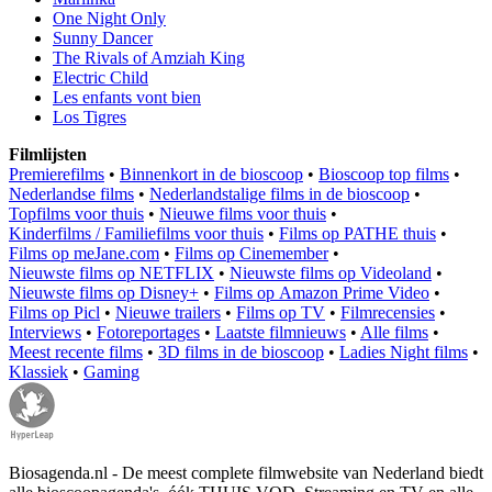
One Night Only
Sunny Dancer
The Rivals of Amziah King
Electric Child
Les enfants vont bien
Los Tigres
Filmlijsten
Premierefilms
•
Binnenkort in de bioscoop
•
Bioscoop top films
•
Nederlandse films
•
Nederlandstalige films in de bioscoop
•
Topfilms voor thuis
•
Nieuwe films voor thuis
•
Kinderfilms / Familiefilms voor thuis
•
Films op PATHE thuis
•
Films op meJane.com
•
Films op Cinemember
•
Nieuwste films op NETFLIX
•
Nieuwste films op Videoland
•
Nieuwste films op Disney+
•
Films op Amazon Prime Video
•
Films op Picl
•
Nieuwe trailers
•
Films op TV
•
Filmrecensies
•
Interviews
•
Fotoreportages
•
Laatste filmnieuws
•
Alle films
•
Meest recente films
•
3D films in de bioscoop
•
Ladies Night films
•
Klassiek
•
Gaming
Biosagenda.nl - De meest complete filmwebsite van Nederland biedt