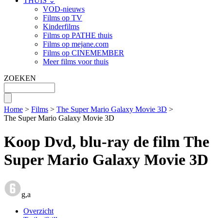
THUIS ⌄
VOD-nieuws
Films op TV
Kinderfilms
Films op PATHE thuis
Films op mejane.com
Films op CINEMEMBER
Meer films voor thuis
ZOEKEN
Home
>
Films
>
The Super Mario Galaxy Movie 3D
>
The Super Mario Galaxy Movie 3D
Koop Dvd, blu-ray de film The
Super Mario Galaxy Movie 3D
g,a
Overzicht