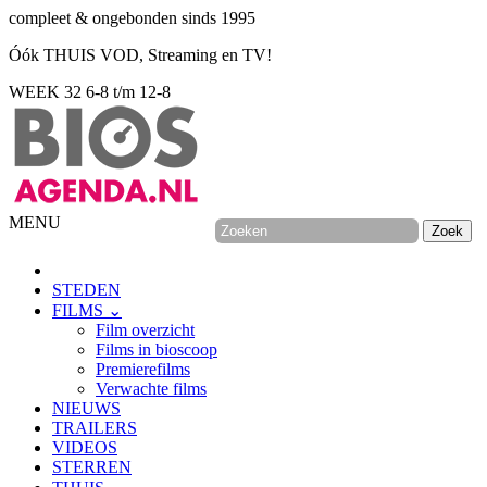
compleet & ongebonden sinds 1995
Óók THUIS VOD, Streaming en TV!
WEEK 32
6-8 t/m 12-8
MENU
STEDEN
FILMS ⌄
Film overzicht
Films in bioscoop
Premierefilms
Verwachte films
NIEUWS
TRAILERS
VIDEOS
STERREN