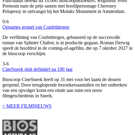
Film-status bereikt na 10.000 bioscoopbezoekers. Regisseur Sven
Peetoom nam de prijs samen met hoofdpersonage Cheroney
Pelupessy in ontvangst bij het Moluks Monument in Amsterdam.
9-6
Opnames gestart van Confettiregen
De verfilming van Confettiregen, gebaseerd op de succesvolle
roman van Splinter Chabot, is in productie gegaan. Roman Derwig
speelt de hoofdrol in de coming-of-agefilm, die op 7 oktober 2027 in
de bioscoop verschijnt.
3-6
CineSneek sluit definitief na 100 jaar
Bioscoop CineSneek heeft op 31 mei voor het laatst de deuren
geopend. Door teruglopende bezoekersaantallen en het ontbreken
van een opvolger komt een einde aan ruim een eeuw
filmgeschiedenis in Sneek.
+ MEER FILMNIEUWS