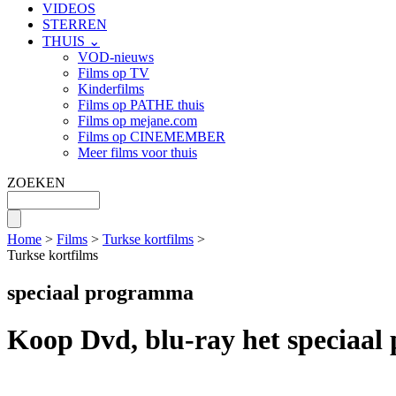
VIDEOS
STERREN
THUIS ⌄
VOD-nieuws
Films op TV
Kinderfilms
Films op PATHE thuis
Films op mejane.com
Films op CINEMEMBER
Meer films voor thuis
ZOEKEN
Home
>
Films
>
Turkse kortfilms
>
Turkse kortfilms
speciaal programma
Koop Dvd, blu-ray het speciaal