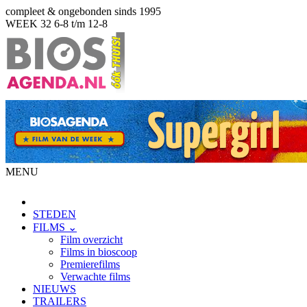
compleet & ongebonden sinds 1995
WEEK 32
6-8 t/m 12-8
MENU
STEDEN
FILMS ⌄
Film overzicht
Films in bioscoop
Premierefilms
Verwachte films
NIEUWS
TRAILERS