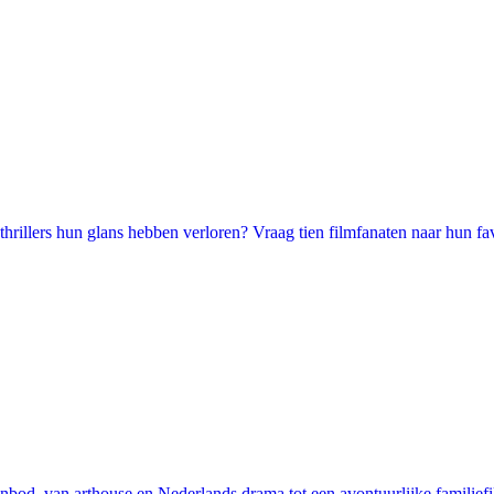
illers hun glans hebben verloren? Vraag tien filmfanaten naar hun favori
nbod, van arthouse en Nederlands drama tot een avontuurlijke familie