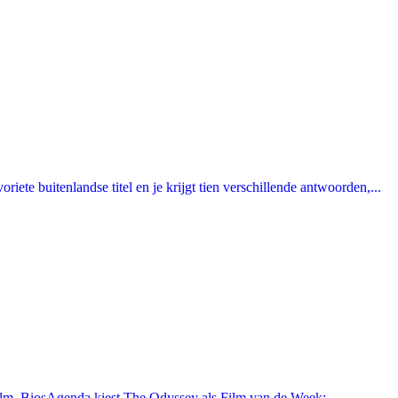
ete buitenlandse titel en je krijgt tien verschillende antwoorden,...
film. BiosAgenda kiest The Odyssey als Film van de Week: