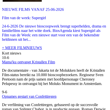
NIEUWE FILMS VANAF 25-06-2026
Film van de week: Supergirl
24-6-2026 De nieuwe bioscoopweek brengt superhelden, drama en
familiefilms naar het witte doek. BiosAgenda kiest Supergirl als
Film van de Week: een nieuwe start voor een van de bekendste
heldinnen uit het...
+ MEER FILMNIEUWS
Kort nieuws
10-6
Mama'ku ontvangt Kristallen Film
De documentaire
- van Jakarta tot de Molukken heeft de Kristallen
Film-status bereikt na 10.000 bioscoopbezoekers. Regisseur Sven
Peetoom nam de prijs samen met hoofdpersonage Cheroney
Pelupessy in ontvangst bij het Moluks Monument in Amsterdam.
9-6
Opnames gestart van Confettiregen
De verfilming van Confettiregen, gebaseerd op de succesvolle
roman van Splinter Chabot, is in productie gegaan. Roman Derwig