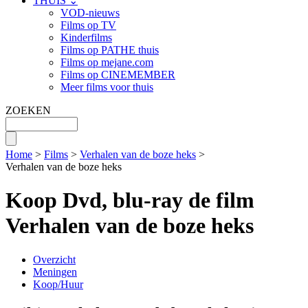
THUIS ⌄
VOD-nieuws
Films op TV
Kinderfilms
Films op PATHE thuis
Films op mejane.com
Films op CINEMEMBER
Meer films voor thuis
ZOEKEN
Home
>
Films
>
Verhalen van de boze heks
>
Verhalen van de boze heks
Koop Dvd, blu-ray de film
Verhalen van de boze heks
Overzicht
Meningen
Koop/Huur