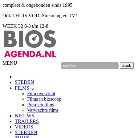
compleet & ongebonden sinds 1995
Óók THUIS VOD, Streaming en TV!
WEEK 32
6-8 t/m 12-8
MENU
STEDEN
FILMS ⌄
Film overzicht
Films in bioscoop
Premierefilms
Verwachte films
NIEUWS
TRAILERS
VIDEOS
STERREN