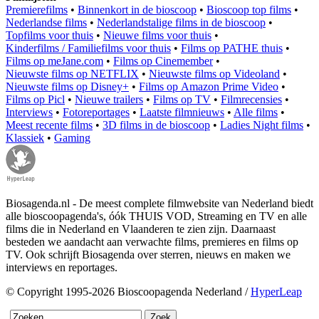
Premierefilms
•
Binnenkort in de bioscoop
•
Bioscoop top films
•
Nederlandse films
•
Nederlandstalige films in de bioscoop
•
Topfilms voor thuis
•
Nieuwe films voor thuis
•
Kinderfilms / Familiefilms voor thuis
•
Films op PATHE thuis
•
Films op meJane.com
•
Films op Cinemember
•
Nieuwste films op NETFLIX
•
Nieuwste films op Videoland
•
Nieuwste films op Disney+
•
Films op Amazon Prime Video
•
Films op Picl
•
Nieuwe trailers
•
Films op TV
•
Filmrecensies
•
Interviews
•
Fotoreportages
•
Laatste filmnieuws
•
Alle films
•
Meest recente films
•
3D films in de bioscoop
•
Ladies Night films
•
Klassiek
•
Gaming
Biosagenda.nl - De meest complete filmwebsite van Nederland biedt
alle bioscoopagenda's, óók THUIS VOD, Streaming en TV en alle
films die in Nederland en Vlaanderen te zien zijn. Daarnaast
besteden we aandacht aan verwachte films, premieres en films op
TV. Ook schrijft Biosagenda over sterren, nieuws en maken we
interviews en reportages.
© Copyright 1995-2026 Bioscoopagenda Nederland /
HyperLeap