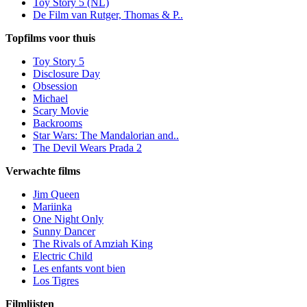
Toy Story 5 (NL)
De Film van Rutger, Thomas & P..
Topfilms voor thuis
Toy Story 5
Disclosure Day
Obsession
Michael
Scary Movie
Backrooms
Star Wars: The Mandalorian and..
The Devil Wears Prada 2
Verwachte films
Jim Queen
Mariinka
One Night Only
Sunny Dancer
The Rivals of Amziah King
Electric Child
Les enfants vont bien
Los Tigres
Filmlijsten