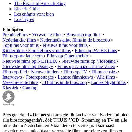
The Rivals of Amziah King
Electric Child
Les enfants vont bien
Los Tigres
Filmlijsten
Premierefilms
•
Verwachte films
•
Bioscoop top films
•
Nederlandse films
•
Nederlandstalige films in de bioscoop
•
Topfilms voor thuis
•
Nieuwe films voor thuis
•
Kinderfilms / Familiefilms voor thuis
•
Films op PATHE thuis
•
Films op meJane.com
•
Films op Cinemember
•
Nieuwste films op NETFLIX
•
Nieuwste films op Videoland
•
Nieuwste films op Disney+
•
Films op Amazon Prime Video
•
Films op Picl
•
Nieuwe trailers
•
Films op TV
•
Filmrecensies
•
Interviews
•
Fotoreportages
•
Laatste filmnieuws
•
Alle films
•
Meest recente films
•
3D films in de bioscoop
•
Ladies Night films
•
Klassiek
•
Gaming
Biosagenda.nl - De meest complete filmwebsite van Nederland biedt
alle bioscoopagenda's, óók THUIS VOD, Streaming en TV en alle
films die in Nederland en Vlaanderen te zien zijn. Daarnaast
besteden we aandacht aan verwachte films, premieres en films op