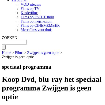
THUIS ⌄
VOD-nieuws
Films op TV
Kinderfilms
Films op PATHE thuis
Films op mejane.com
Films op CINEMEMBER
Meer films voor thuis
ZOEKEN
Home
>
Films
>
Zwijgen is geen optie
>
Zwijgen is geen optie
speciaal programma
Koop Dvd, blu-ray het speciaal
programma Zwijgen is geen
optie