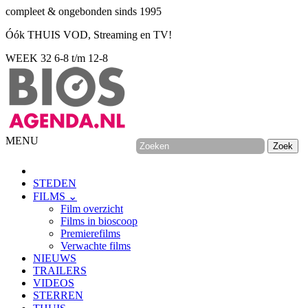
compleet & ongebonden sinds 1995
Óók THUIS VOD, Streaming en TV!
WEEK 32
6-8 t/m 12-8
MENU
STEDEN
FILMS ⌄
Film overzicht
Films in bioscoop
Premierefilms
Verwachte films
NIEUWS
TRAILERS
VIDEOS
STERREN