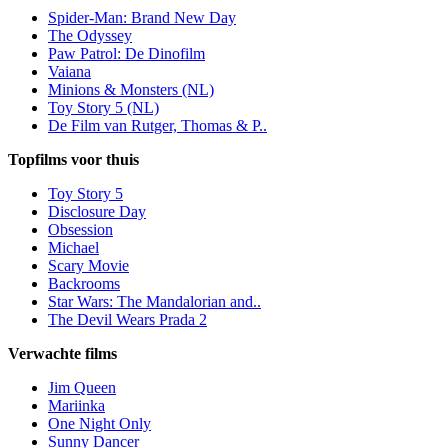
Spider-Man: Brand New Day
The Odyssey
Paw Patrol: De Dinofilm
Vaiana
Minions & Monsters (NL)
Toy Story 5 (NL)
De Film van Rutger, Thomas & P..
Topfilms voor thuis
Toy Story 5
Disclosure Day
Obsession
Michael
Scary Movie
Backrooms
Star Wars: The Mandalorian and..
The Devil Wears Prada 2
Verwachte films
Jim Queen
Mariinka
One Night Only
Sunny Dancer