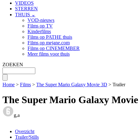
VIDEOS
STERREN
THUIS ⌄
VOD-nieuws
Films op TV
Kinderfilms
Films op PATHE thuis
Films op mejane.com
Films op CINEMEMBER
Meer films voor thuis
ZOEKEN
Home
>
Films
>
The Super Mario Galaxy Movie 3D
> Trailer
The Super Mario Galaxy Movie
g,a
Overzicht
Trailer/Stills