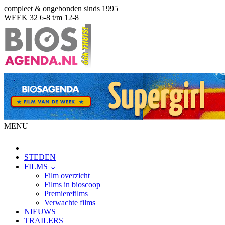
compleet & ongebonden sinds 1995
WEEK 32
6-8 t/m 12-8
MENU
STEDEN
FILMS ⌄
Film overzicht
Films in bioscoop
Premierefilms
Verwachte films
NIEUWS
TRAILERS