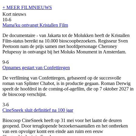
+ MEER FILMNIEUWS
Kort nieuws
10-6
Mama'ku ontvangt Kristallen Film
De documentaire
- van Jakarta tot de Molukken heeft de Kristallen
Film-status bereikt na 10.000 bioscoopbezoekers. Regisseur Sven
Peetoom nam de prijs samen met hoofdpersonage Cheroney
Pelupessy in ontvangst bij het Moluks Monument in Amsterdam.
9-6
Opnames gestart van Confettiregen
De verfilming van Confettiregen, gebaseerd op de succesvolle
roman van Splinter Chabot, is in productie gegaan. Roman Derwig
speelt de hoofdrol in de coming-of-agefilm, die op 7 oktober 2027 in
de bioscoop verschijnt.
3-6
CineSneek sluit definitief na 100 jaar
Bioscoop CineSneek heeft op 31 mei voor het laatst de deuren
geopend. Door teruglopende bezoekersaantallen en het ontbreken
van een opvolger komt een einde aan ruim een eeuw