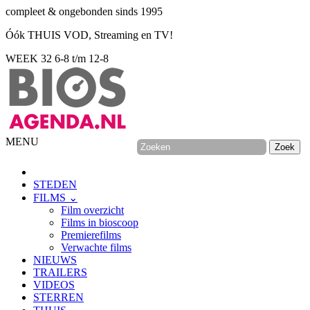
compleet & ongebonden sinds 1995
Óók THUIS VOD, Streaming en TV!
WEEK 32
6-8 t/m 12-8
MENU
STEDEN
FILMS ⌄
Film overzicht
Films in bioscoop
Premierefilms
Verwachte films
NIEUWS
TRAILERS
VIDEOS
STERREN