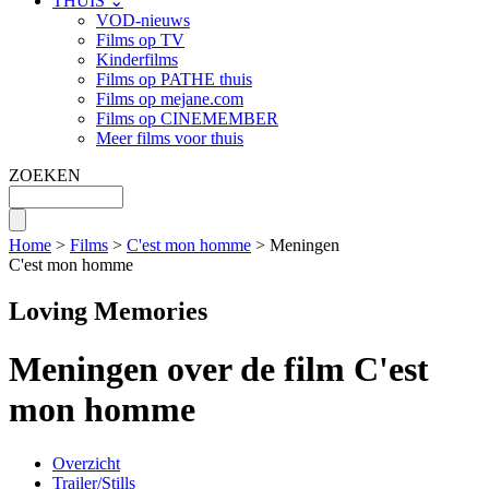
THUIS ⌄
VOD-nieuws
Films op TV
Kinderfilms
Films op PATHE thuis
Films op mejane.com
Films op CINEMEMBER
Meer films voor thuis
ZOEKEN
Home
>
Films
>
C'est mon homme
> Meningen
C'est mon homme
Loving Memories
Meningen over de film C'est
mon homme
Overzicht
Trailer/Stills