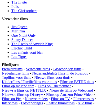
The Invite
Polis
The Christophers
Verwachte films
Jim Queen
Mariinka
One Night Only
Sunny Dancer
The Rivals of Amziah King
Electric Child
Les enfants vont bien
Los Tigres
Filmlijsten
Premierefilms
•
Verwachte films
•
Bioscoop top films
•
Nederlandse films
•
Nederlandstalige films in de bioscoop
•
Topfilms voor thuis
•
Nieuwe films voor thuis
•
Kinderfilms / Familiefilms voor thuis
•
Films op PATHE thuis
•
Films op meJane.com
•
Films op Cinemember
•
Nieuwste films op NETFLIX
•
Nieuwste films op Videoland
•
Nieuwste films op Disney+
•
Films op Amazon Prime Video
•
Films op Picl
•
Nieuwe trailers
•
Films op TV
•
Filmrecensies
•
Interviews
•
Fotoreportages
•
Laatste filmnieuws
•
Alle films
•