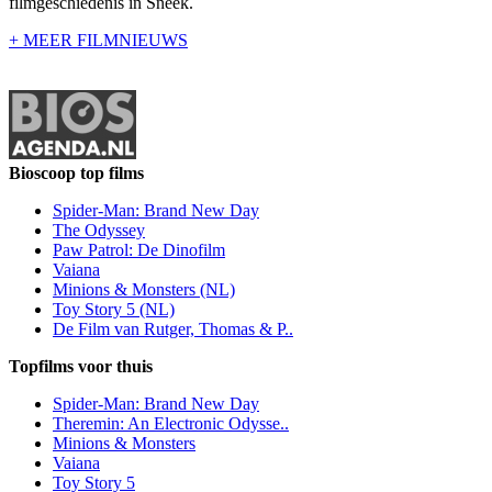
filmgeschiedenis in Sneek.
+ MEER FILMNIEUWS
Bioscoop top films
Spider-Man: Brand New Day
The Odyssey
Paw Patrol: De Dinofilm
Vaiana
Minions & Monsters (NL)
Toy Story 5 (NL)
De Film van Rutger, Thomas & P..
Topfilms voor thuis
Spider-Man: Brand New Day
Theremin: An Electronic Odysse..
Minions & Monsters
Vaiana
Toy Story 5