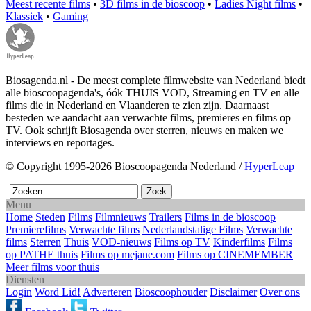
Meest recente films
•
3D films in de bioscoop
•
Ladies Night films
•
Klassiek
•
Gaming
Biosagenda.nl - De meest complete filmwebsite van Nederland biedt
alle bioscoopagenda's, óók THUIS VOD, Streaming en TV en alle
films die in Nederland en Vlaanderen te zien zijn. Daarnaast
besteden we aandacht aan verwachte films, premieres en films op
TV. Ook schrijft Biosagenda over sterren, nieuws en maken we
interviews en reportages.
© Copyright 1995-2026 Bioscoopagenda Nederland /
HyperLeap
Menu
Home
Steden
Films
Filmnieuws
Trailers
Films in de bioscoop
Premierefilms
Verwachte films
Nederlandstalige Films
Verwachte
films
Sterren
Thuis
VOD-nieuws
Films op TV
Kinderfilms
Films
op PATHE thuis
Films op mejane.com
Films op CINEMEMBER
Meer films voor thuis
Diensten
Login
Word Lid!
Adverteren
Bioscoophouder
Disclaimer
Over ons