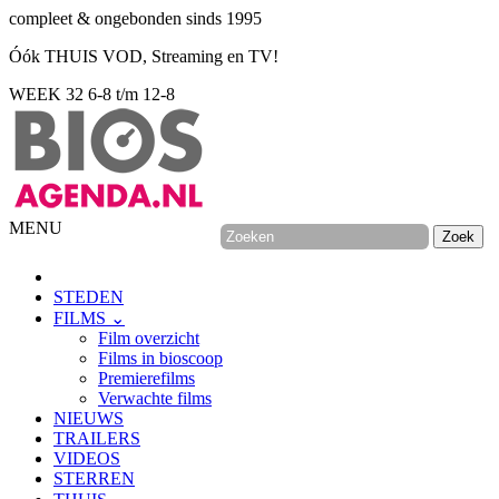
compleet & ongebonden sinds 1995
Óók THUIS VOD, Streaming en TV!
WEEK 32
6-8 t/m 12-8
MENU
STEDEN
FILMS ⌄
Film overzicht
Films in bioscoop
Premierefilms
Verwachte films
NIEUWS
TRAILERS
VIDEOS
STERREN