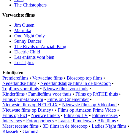
The Christophers
Verwachte films
Jim Queen
Mariinka
One Night Only
Sunny Dancer
The Rivals of Amziah King
Electric Child
Les enfants vont bien
Los Tigres
Filmlijsten
Premierefilms
•
Verwachte films
•
Bioscoop top films
•
Nederlandse films
•
Nederlandstalige films in de bioscoop
•
Topfilms voor thuis
•
Nieuwe films voor thuis
•
Kinderfilms / Familiefilms voor thuis
•
Films op PATHE thuis
•
Films op meJane.com
•
Films op Cinemember
•
Nieuwste films op NETFLIX
•
Nieuwste films op Videoland
•
Nieuwste films op Disney+
•
Films op Amazon Prime Video
•
Films op Picl
•
Nieuwe trailers
•
Films op TV
•
Filmrecensies
•
Interviews
•
Fotoreportages
•
Laatste filmnieuws
•
Alle films
•
Meest recente films
•
3D films in de bioscoop
•
Ladies Night films
•
Klassiek
•
Gaming