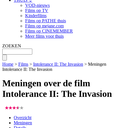
THUIS ⌄
VOD-nieuws
Films op TV
Kinderfilms
Films op PATHE thuis
Films op mejane.com
Films op CINEMEMBER
Meer films voor thuis
ZOEKEN
Home
>
Films
>
Intolerance II: The Invasion
> Meningen
Intolerance II: The Invasion
Meningen over de film
Intolerance II: The Invasion
Overzicht
Meningen
Details