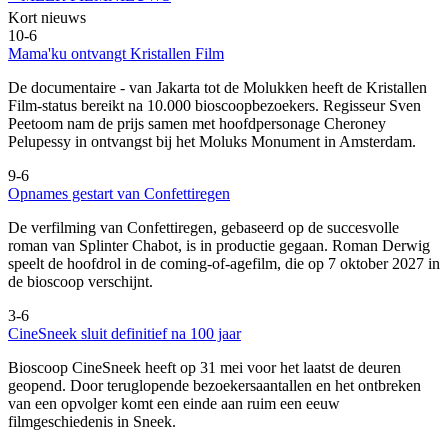
Kort nieuws
10-6
Mama'ku ontvangt Kristallen Film
De documentaire
- van Jakarta tot de Molukken heeft de Kristallen
Film-status bereikt na 10.000 bioscoopbezoekers. Regisseur Sven
Peetoom nam de prijs samen met hoofdpersonage Cheroney
Pelupessy in ontvangst bij het Moluks Monument in Amsterdam.
9-6
Opnames gestart van Confettiregen
De verfilming van Confettiregen, gebaseerd op de succesvolle
roman van Splinter Chabot, is in productie gegaan. Roman Derwig
speelt de hoofdrol in de coming-of-agefilm, die op 7 oktober 2027 in
de bioscoop verschijnt.
3-6
CineSneek sluit definitief na 100 jaar
Bioscoop CineSneek heeft op 31 mei voor het laatst de deuren
geopend. Door teruglopende bezoekersaantallen en het ontbreken
van een opvolger komt een einde aan ruim een eeuw
filmgeschiedenis in Sneek.