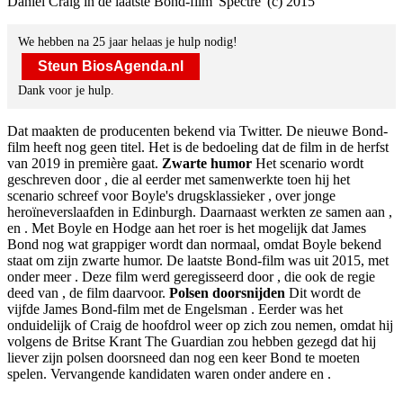
Daniel Craig in de laatste Bond-film 'Spectre' (c) 2015
We hebben na 25 jaar helaas je hulp nodig!
Steun BiosAgenda.nl
Dank voor je hulp.
Dat maakten de producenten bekend via Twitter. De nieuwe Bond-
film heeft nog geen titel. Het is de bedoeling dat de film in de herfst
van 2019 in première gaat.
Zwarte humor
Het scenario wordt
geschreven door
, die al eerder met
samenwerkte toen hij het
scenario schreef voor Boyle's drugsklassieker
, over jonge
heroïneverslaafden in Edinburgh. Daarnaast werkten ze samen aan
,
en
. Met Boyle en Hodge aan het roer is het mogelijk dat James
Bond nog wat grappiger wordt dan normaal, omdat Boyle bekend
staat om zijn zwarte humor. De laatste Bond-film was
uit 2015, met
onder meer
. Deze film werd geregisseerd door
, die ook de regie
deed van
, de film daarvoor.
Polsen doorsnijden
Dit wordt de
vijfde James Bond-film met de Engelsman
. Eerder was het
onduidelijk of Craig de hoofdrol weer op zich zou nemen, omdat hij
volgens de Britse Krant The Guardian zou hebben gezegd dat hij
liever zijn polsen doorsneed dan nog een keer Bond te moeten
spelen. Vervangende kandidaten waren onder andere
en
.