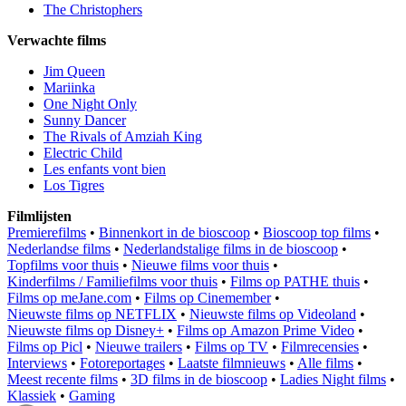
The Christophers
Verwachte films
Jim Queen
Mariinka
One Night Only
Sunny Dancer
The Rivals of Amziah King
Electric Child
Les enfants vont bien
Los Tigres
Filmlijsten
Premierefilms
•
Binnenkort in de bioscoop
•
Bioscoop top films
•
Nederlandse films
•
Nederlandstalige films in de bioscoop
•
Topfilms voor thuis
•
Nieuwe films voor thuis
•
Kinderfilms / Familiefilms voor thuis
•
Films op PATHE thuis
•
Films op meJane.com
•
Films op Cinemember
•
Nieuwste films op NETFLIX
•
Nieuwste films op Videoland
•
Nieuwste films op Disney+
•
Films op Amazon Prime Video
•
Films op Picl
•
Nieuwe trailers
•
Films op TV
•
Filmrecensies
•
Interviews
•
Fotoreportages
•
Laatste filmnieuws
•
Alle films
•
Meest recente films
•
3D films in de bioscoop
•
Ladies Night films
•
Klassiek
•
Gaming