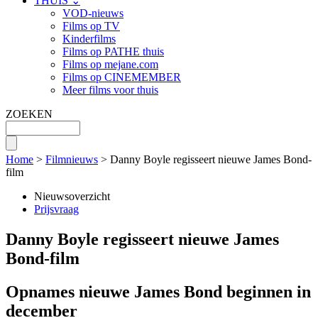
THUIS ⌄
VOD-nieuws
Films op TV
Kinderfilms
Films op PATHE thuis
Films op mejane.com
Films op CINEMEMBER
Meer films voor thuis
ZOEKEN
Home
>
Filmnieuws
> Danny Boyle regisseert nieuwe James Bond-
film
Nieuwsoverzicht
Prijsvraag
Danny Boyle regisseert nieuwe James
Bond-film
Opnames nieuwe James Bond beginnen in
december