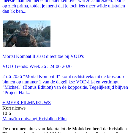
meeste mannen niet echt nadenken over wat ze aantrekken. Dat is
op zich prima, totdat je merkt dat je toch iets meer wilde uitstralen
dan 'ik ben...
Mortal Kombat II slaat direct toe bij VOD's
VOD Trends: Week 26 : 24-06-2026
25-6-2026 "Mortal Kombat II" komt rechtstreeks uit de bioscoop
binnen op nummer 1 van de dagelijkse VOD-lijst en verdringt
"Michael" (Bonus Edition) van de koppositie. Tegelijkertijd blijven
"Project Hail...
+ MEER FILMNIEUWS
Kort nieuws
10-6
Mama'ku ontvangt Kristallen Film
De documentaire
- van Jakarta tot de Molukken heeft de Kristallen