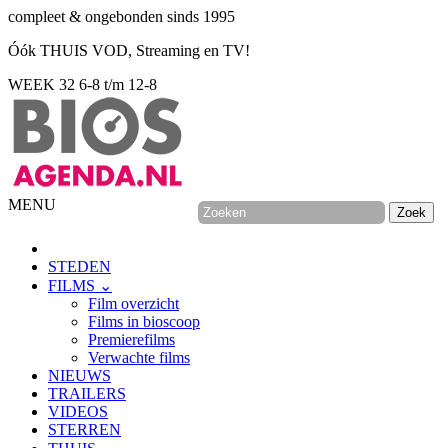
compleet & ongebonden sinds 1995
Óók THUIS VOD, Streaming en TV!
WEEK 32
6-8 t/m 12-8
MENU
STEDEN
FILMS ⌄
Film overzicht
Films in bioscoop
Premierefilms
Verwachte films
NIEUWS
TRAILERS
VIDEOS
STERREN