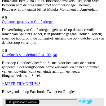
Film-status bereikt na 10.000 bioscoopbezoekers. Regisseur Sven
Peetoom nam de prijs samen met hoofdpersonage Cheroney
Pelupessy in ontvangst bij het Moluks Monument in Amsterdam.
9-6
Opnames gestart van Confettiregen
De verfilming van Confettiregen, gebaseerd op de succesvolle
roman van Splinter Chabot, is in productie gegaan. Roman Derwig
speelt de hoofdrol in de coming-of-agefilm, die op 7 oktober 2027 in
de bioscoop verschijnt.
3-6
CineSneek sluit definitief na 100 jaar
Bioscoop CineSneek heeft op 31 mei voor het laatst de deuren
geopend. Door teruglopende bezoekersaantallen en het ontbreken
van een opvolger komt een einde aan ruim een eeuw
filmgeschiedenis in Sneek.
+ MEER FILMNIEUWS
BiosAgenda.nl op Facebook, Twitter en Google+