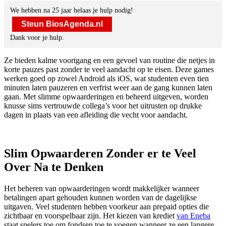
We hebben na 25 jaar helaas je hulp nodig!
Steun BiosAgenda.nl
Dank voor je hulp.
Ze bieden kalme voortgang en een gevoel van routine die netjes in
korte pauzes past zonder te veel aandacht op te eisen. Deze games
werken goed op zowel Android als iOS, wat studenten even tien
minuten laten pauzeren en verfrist weer aan de gang kunnen laten
gaan. Met slimme opwaarderingen en beheerd uitgeven, worden
knusse sims vertrouwde collega’s voor het uitrusten op drukke
dagen in plaats van een afleiding die vecht voor aandacht.
Slim Opwaarderen Zonder er te Veel
Over Na te Denken
Het beheren van opwaarderingen wordt makkelijker wanneer
betalingen apart gehouden kunnen worden van de dagelijkse
uitgaven. Veel studenten hebben voorkeur aan prepaid opties die
zichtbaar en voorspelbaar zijn. Het kiezen van krediet
van Eneba
staat spelers toe om fondsen toe te voegen wanneer ze een langere