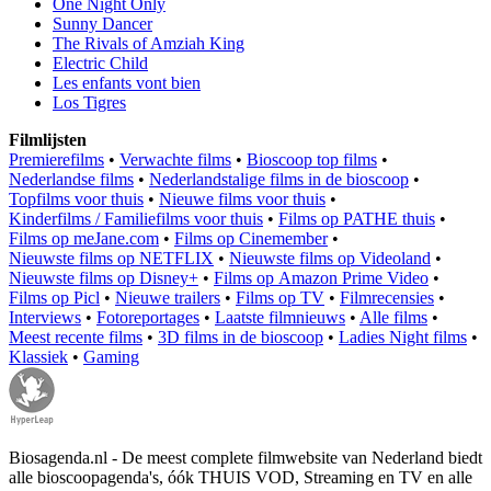
One Night Only
Sunny Dancer
The Rivals of Amziah King
Electric Child
Les enfants vont bien
Los Tigres
Filmlijsten
Premierefilms
•
Verwachte films
•
Bioscoop top films
•
Nederlandse films
•
Nederlandstalige films in de bioscoop
•
Topfilms voor thuis
•
Nieuwe films voor thuis
•
Kinderfilms / Familiefilms voor thuis
•
Films op PATHE thuis
•
Films op meJane.com
•
Films op Cinemember
•
Nieuwste films op NETFLIX
•
Nieuwste films op Videoland
•
Nieuwste films op Disney+
•
Films op Amazon Prime Video
•
Films op Picl
•
Nieuwe trailers
•
Films op TV
•
Filmrecensies
•
Interviews
•
Fotoreportages
•
Laatste filmnieuws
•
Alle films
•
Meest recente films
•
3D films in de bioscoop
•
Ladies Night films
•
Klassiek
•
Gaming
Biosagenda.nl - De meest complete filmwebsite van Nederland biedt
alle bioscoopagenda's, óók THUIS VOD, Streaming en TV en alle