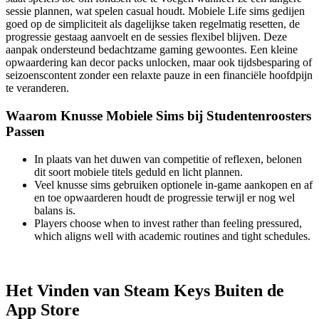
sessie plannen, wat spelen casual houdt. Mobiele Life sims gedijen
goed op de simpliciteit als dagelijkse taken regelmatig resetten, de
progressie gestaag aanvoelt en de sessies flexibel blijven. Deze
aanpak ondersteund bedachtzame gaming gewoontes. Een kleine
opwaardering kan decor packs unlocken, maar ook tijdsbesparing of
seizoenscontent zonder een relaxte pauze in een financiële hoofdpijn
te veranderen.
Waarom Knusse Mobiele Sims bij Studentenroosters
Passen
In plaats van het duwen van competitie of reflexen, belonen
dit soort mobiele titels geduld en licht plannen.
Veel knusse sims gebruiken optionele in-game aankopen en af
en toe opwaarderen houdt de progressie terwijl er nog wel
balans is.
Players choose when to invest rather than feeling pressured,
which aligns well with academic routines and tight schedules.
Het Vinden van Steam Keys Buiten de
App Store