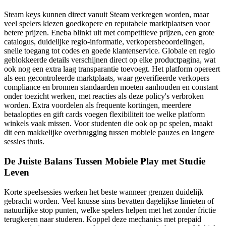
Steam keys kunnen direct vanuit Steam verkregen worden, maar
veel spelers kiezen goedkopere en reputabele marktplaatsen voor
betere prijzen. Eneba blinkt uit met competitieve prijzen, een grote
catalogus, duidelijke regio-informatie, verkopersbeoordelingen,
snelle toegang tot codes en goede klantenservice. Globale en regio
geblokkeerde details verschijnen direct op elke productpagina, wat
ook nog een extra laag transparantie toevoegt. Het platform opereert
als een gecontroleerde marktplaats, waar geverifieerde verkopers
compliance en bronnen standaarden moeten aanhouden en constant
onder toezicht werken, met reacties als deze policy's verbroken
worden. Extra voordelen als frequente kortingen, meerdere
betaalopties en gift cards voegen flexibiliteit toe welke platform
winkels vaak missen. Voor studenten die ook op pc spelen, maakt
dit een makkelijke overbrugging tussen mobiele pauzes en langere
sessies thuis.
De Juiste Balans Tussen Mobiele Play met Studie
Leven
Korte speelsessies werken het beste wanneer grenzen duidelijk
gebracht worden. Veel knusse sims bevatten dagelijkse limieten of
natuurlijke stop punten, welke spelers helpen met het zonder frictie
terugkeren naar studeren. Koppel deze mechanics met prepaid