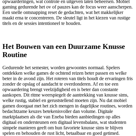
opwaarderingen, wat controle en uitgeven laten beheersen. Mobiel
gaming gedurende het ov of pauzes kan de focus weer aanscherpen.
Een snelle ontsnapping reset de gedachten, wat het makkelijker
maakt erna te concentreren. De sleutel ligt in het kiezen van rustige
titels en de sessies intentioneel te houden.
Het Bouwen van een Duurzame Knusse
Routine
Gedurende het semester, worden gewoontes normaal. Spelers
ontdekken welke games de ochtend reizen beter passen en welke
beter in de avond zijn. Het roteren van titels houdt de ervaringen fris
zonder de opslag of aandacht te overdonderen. Af en toe een
opwaardering brengt veelzijdigheid en is beter dan constante
aankopen. Dit ritme weerspiegelt de aantrekking van knusse sims,
welke rustig, stabiel en geruststellend moeten zijn. Nu dat mobiel
gamen doorgaat met het zich mengen in dagelijkse routines, worden
bedachtzame keuzes betekenisvoller dan volume. Digitale
marktplaatsen als die van Eneba bieden aanbiedingen op alles
digitaal en ondersteunen een digitaal levensbalans, wat studenten
simpele manieren geeft om hun favoriete knusse sims te blijven
spelen en behouden de rust licht, betaalbaar en goed getimed.