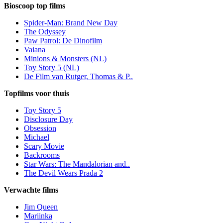
Bioscoop top films
Spider-Man: Brand New Day
The Odyssey
Paw Patrol: De Dinofilm
Vaiana
Minions & Monsters (NL)
Toy Story 5 (NL)
De Film van Rutger, Thomas & P..
Topfilms voor thuis
Toy Story 5
Disclosure Day
Obsession
Michael
Scary Movie
Backrooms
Star Wars: The Mandalorian and..
The Devil Wears Prada 2
Verwachte films
Jim Queen
Mariinka