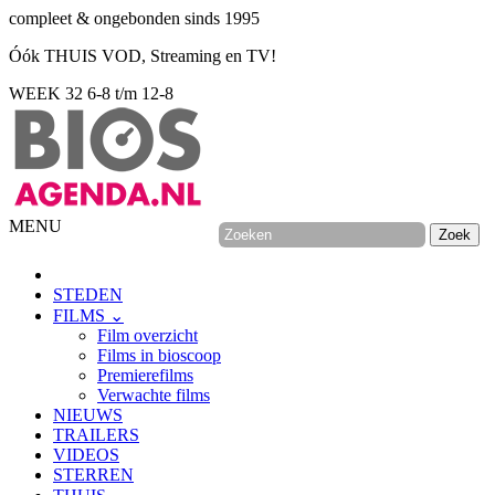
compleet & ongebonden sinds 1995
Óók THUIS VOD, Streaming en TV!
WEEK 32
6-8 t/m 12-8
MENU
STEDEN
FILMS ⌄
Film overzicht
Films in bioscoop
Premierefilms
Verwachte films
NIEUWS
TRAILERS
VIDEOS
STERREN