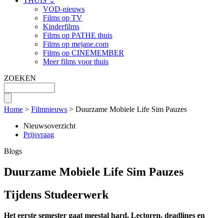
THUIS ⌄
VOD-nieuws
Films op TV
Kinderfilms
Films op PATHE thuis
Films op mejane.com
Films op CINEMEMBER
Meer films voor thuis
ZOEKEN
Home
>
Filmnieuws
> Duurzame Mobiele Life Sim Pauzes
Nieuwsoverzicht
Prijsvraag
Blogs
Duurzame Mobiele Life Sim Pauzes
Tijdens Studeerwerk
Het eerste semester gaat meestal hard. Lectoren, deadlines en