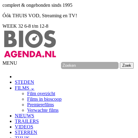
compleet & ongebonden sinds 1995
Óók THUIS VOD, Streaming en TV!
WEEK 32
6-8 t/m 12-8
MENU
STEDEN
FILMS ⌄
Film overzicht
Films in bioscoop
Premierefilms
Verwachte films
NIEUWS
TRAILERS
VIDEOS
STERREN