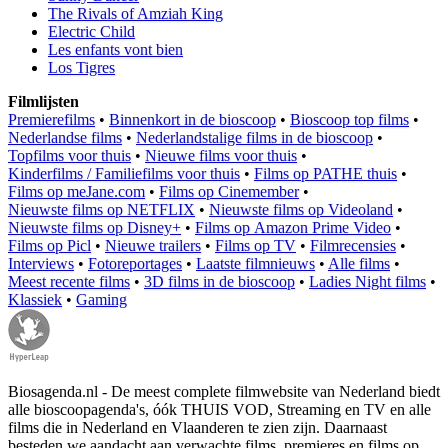
The Rivals of Amziah King
Electric Child
Les enfants vont bien
Los Tigres
Filmlijsten
Premierefilms
•
Binnenkort in de bioscoop
•
Bioscoop top films
•
Nederlandse films
•
Nederlandstalige films in de bioscoop
•
Topfilms voor thuis
•
Nieuwe films voor thuis
•
Kinderfilms / Familiefilms voor thuis
•
Films op PATHE thuis
•
Films op meJane.com
•
Films op Cinemember
•
Nieuwste films op NETFLIX
•
Nieuwste films op Videoland
•
Nieuwste films op Disney+
•
Films op Amazon Prime Video
•
Films op Picl
•
Nieuwe trailers
•
Films op TV
•
Filmrecensies
•
Interviews
•
Fotoreportages
•
Laatste filmnieuws
•
Alle films
•
Meest recente films
•
3D films in de bioscoop
•
Ladies Night films
•
Klassiek
•
Gaming
Biosagenda.nl - De meest complete filmwebsite van Nederland biedt
alle bioscoopagenda's, óók THUIS VOD, Streaming en TV en alle
films die in Nederland en Vlaanderen te zien zijn. Daarnaast
besteden we aandacht aan verwachte films, premieres en films op