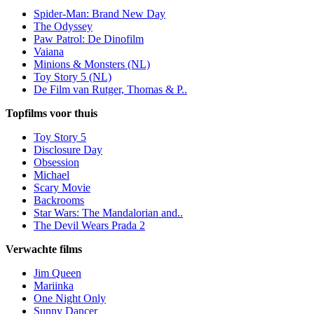
Spider-Man: Brand New Day
The Odyssey
Paw Patrol: De Dinofilm
Vaiana
Minions & Monsters (NL)
Toy Story 5 (NL)
De Film van Rutger, Thomas & P..
Topfilms voor thuis
Toy Story 5
Disclosure Day
Obsession
Michael
Scary Movie
Backrooms
Star Wars: The Mandalorian and..
The Devil Wears Prada 2
Verwachte films
Jim Queen
Mariinka
One Night Only
Sunny Dancer