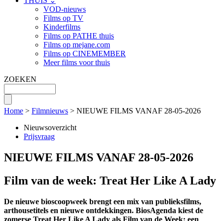
THUIS ⌄
VOD-nieuws
Films op TV
Kinderfilms
Films op PATHE thuis
Films op mejane.com
Films op CINEMEMBER
Meer films voor thuis
ZOEKEN
Home
>
Filmnieuws
> NIEUWE FILMS VANAF 28-05-2026
Nieuwsoverzicht
Prijsvraag
NIEUWE FILMS VANAF 28-05-2026
Film van de week: Treat Her Like A Lady
De nieuwe bioscoopweek brengt een mix van publieksfilms,
arthousetitels en nieuwe ontdekkingen. BiosAgenda kiest de
zomerse Treat Her Like A Lady als Film van de Week: een