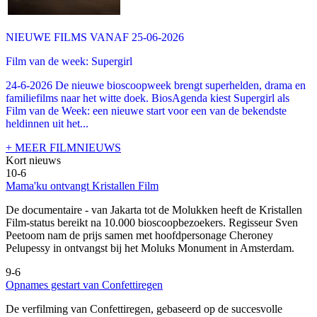
NIEUWE FILMS VANAF 25-06-2026
Film van de week: Supergirl
24-6-2026 De nieuwe bioscoopweek brengt superhelden, drama en
familiefilms naar het witte doek. BiosAgenda kiest Supergirl als
Film van de Week: een nieuwe start voor een van de bekendste
heldinnen uit het...
+ MEER FILMNIEUWS
Kort nieuws
10-6
Mama'ku ontvangt Kristallen Film
De documentaire
- van Jakarta tot de Molukken heeft de Kristallen
Film-status bereikt na 10.000 bioscoopbezoekers. Regisseur Sven
Peetoom nam de prijs samen met hoofdpersonage Cheroney
Pelupessy in ontvangst bij het Moluks Monument in Amsterdam.
9-6
Opnames gestart van Confettiregen
De verfilming van Confettiregen, gebaseerd op de succesvolle