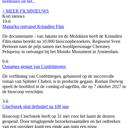
heldinnen uit het...
+ MEER FILMNIEUWS
Kort nieuws
10-6
Mama'ku ontvangt Kristallen Film
De documentaire
- van Jakarta tot de Molukken heeft de Kristallen
Film-status bereikt na 10.000 bioscoopbezoekers. Regisseur Sven
Peetoom nam de prijs samen met hoofdpersonage Cheroney
Pelupessy in ontvangst bij het Moluks Monument in Amsterdam.
9-6
Opnames gestart van Confettiregen
De verfilming van Confettiregen, gebaseerd op de succesvolle
roman van Splinter Chabot, is in productie gegaan. Roman Derwig
speelt de hoofdrol in de coming-of-agefilm, die op 7 oktober 2027 in
de bioscoop verschijnt.
3-6
CineSneek sluit definitief na 100 jaar
Bioscoop CineSneek heeft op 31 mei voor het laatst de deuren
geopend. Door teruglopende bezoekersaantallen en het ontbreken
van een opvolger komt een einde aan ruim een eeuw