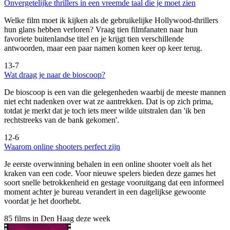
Onvergetelijke thrillers in een vreemde taal die je moet zien
Welke film moet ik kijken als de gebruikelijke Hollywood-thrillers
hun glans hebben verloren? Vraag tien filmfanaten naar hun
favoriete buitenlandse titel en je krijgt tien verschillende
antwoorden, maar een paar namen komen keer op keer terug.
13-7
Wat draag je naar de bioscoop?
De bioscoop is een van die gelegenheden waarbij de meeste mannen
niet echt nadenken over wat ze aantrekken. Dat is op zich prima,
totdat je merkt dat je toch iets meer wilde uitstralen dan 'ik ben
rechtstreeks van de bank gekomen'.
12-6
Waarom online shooters perfect zijn
Je eerste overwinning behalen in een online shooter voelt als het
kraken van een code. Voor nieuwe spelers bieden deze games het
soort snelle betrokkenheid en gestage vooruitgang dat een informeel
moment achter je bureau verandert in een dagelijkse gewoonte
voordat je het doorhebt.
85 films in Den Haag deze week