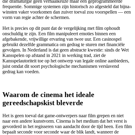
die dramaturgie geen verhaalkeuze maar een geprogrammeerde
frequentie. Sommige systemen zijn historisch zo afgesteld dat bijna-
winsten vaker voorkomen dan zuiver toeval zou voorspellen — een
vorm van regie achter de schermen.
Het is precies op dit punt dat de vergelijking met film ophoudt
onschuldig te zijn. Een film manipuleert emoties binnen een
afgebakende, vrijwillige ervaring van twee uur. Een casinospel
gebruikt dezelfde grammatica om gedrag te sturen met financiële
gevolgen. In Nederland is dat geen abstracte kwestie: sinds de Wet
Kansspelen op afstand in 2021 in werking trad, ziet de
Kansspelautoriteit toe op het ontwerp van legale online aanbieders,
juist omdat dit soort psychologische mechanismen verslavend
gedrag kan voeden.
Waarom de cinema het ideale
gereedschapskist bleverde
Het is geen toeval dat game-ontwerpers naar film grepen en niet
naar een andere kunstvorm. Cinema is het medium dat het verst is
gevorderd in het regisseren van aandacht door de tijd heen. Een film
bepaalt seconde voor seconde waar de blik landt, wanneer de