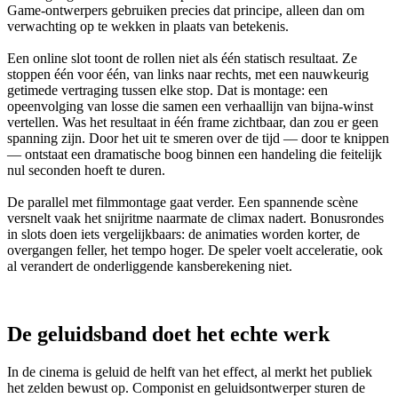
Game-ontwerpers gebruiken precies dat principe, alleen dan om
verwachting op te wekken in plaats van betekenis.
Een online slot toont de rollen niet als één statisch resultaat. Ze
stoppen één voor één, van links naar rechts, met een nauwkeurig
getimede vertraging tussen elke stop. Dat is montage: een
opeenvolging van losse
die samen een verhaallijn van bijna-winst
vertellen. Was het resultaat in één frame zichtbaar, dan zou er geen
spanning zijn. Door het uit te smeren over de tijd — door te knippen
— ontstaat een dramatische boog binnen een handeling die feitelijk
nul seconden hoeft te duren.
De parallel met filmmontage gaat verder. Een spannende scène
versnelt vaak het snijritme naarmate de climax nadert. Bonusrondes
in slots doen iets vergelijkbaars: de animaties worden korter, de
overgangen feller, het tempo hoger. De speler voelt acceleratie, ook
al verandert de onderliggende kansberekening niet.
De geluidsband doet het echte werk
In de cinema is geluid de helft van het effect, al merkt het publiek
het zelden bewust op. Componist en geluidsontwerper sturen de