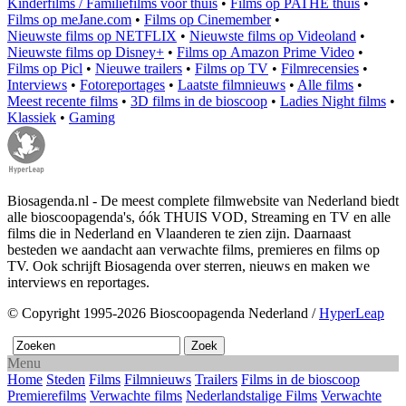
Kinderfilms / Familiefilms voor thuis
•
Films op PATHE thuis
•
Films op meJane.com
•
Films op Cinemember
•
Nieuwste films op NETFLIX
•
Nieuwste films op Videoland
•
Nieuwste films op Disney+
•
Films op Amazon Prime Video
•
Films op Picl
•
Nieuwe trailers
•
Films op TV
•
Filmrecensies
•
Interviews
•
Fotoreportages
•
Laatste filmnieuws
•
Alle films
•
Meest recente films
•
3D films in de bioscoop
•
Ladies Night films
•
Klassiek
•
Gaming
Biosagenda.nl - De meest complete filmwebsite van Nederland biedt
alle bioscoopagenda's, óók THUIS VOD, Streaming en TV en alle
films die in Nederland en Vlaanderen te zien zijn. Daarnaast
besteden we aandacht aan verwachte films, premieres en films op
TV. Ook schrijft Biosagenda over sterren, nieuws en maken we
interviews en reportages.
© Copyright 1995-2026 Bioscoopagenda Nederland /
HyperLeap
Menu
Home
Steden
Films
Filmnieuws
Trailers
Films in de bioscoop
Premierefilms
Verwachte films
Nederlandstalige Films
Verwachte