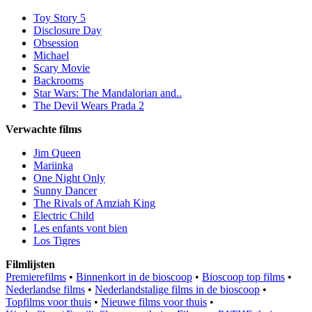
Toy Story 5
Disclosure Day
Obsession
Michael
Scary Movie
Backrooms
Star Wars: The Mandalorian and..
The Devil Wears Prada 2
Verwachte films
Jim Queen
Mariinka
One Night Only
Sunny Dancer
The Rivals of Amziah King
Electric Child
Les enfants vont bien
Los Tigres
Filmlijsten
Premierefilms
•
Binnenkort in de bioscoop
•
Bioscoop top films
•
Nederlandse films
•
Nederlandstalige films in de bioscoop
•
Topfilms voor thuis
•
Nieuwe films voor thuis
•