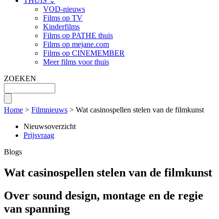
THUIS ⌄
VOD-nieuws
Films op TV
Kinderfilms
Films op PATHE thuis
Films op mejane.com
Films op CINEMEMBER
Meer films voor thuis
ZOEKEN
Home
>
Filmnieuws
> Wat casinospellen stelen van de filmkunst
Nieuwsoverzicht
Prijsvraag
Blogs
Wat casinospellen stelen van de filmkunst
Over sound design, montage en de regie
van spanning