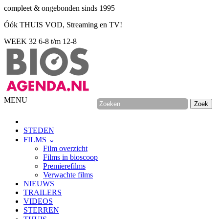
compleet & ongebonden sinds 1995
Óók THUIS VOD, Streaming en TV!
WEEK 32
6-8 t/m 12-8
MENU
STEDEN
FILMS ⌄
Film overzicht
Films in bioscoop
Premierefilms
Verwachte films
NIEUWS
TRAILERS
VIDEOS
STERREN