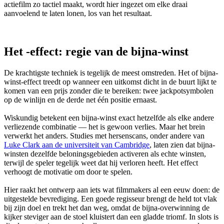
actiefilm zo tactiel maakt, wordt hier ingezet om elke draai
aanvoelend te laten lonen, los van het resultaat.
Het
-effect: regie van de bijna-winst
De krachtigste techniek is tegelijk de meest omstreden. Het
of bijna-
winst-effect treedt op wanneer een uitkomst dicht in de buurt lijkt te
komen van een prijs zonder die te bereiken: twee jackpotsymbolen
op de winlijn en de derde net één positie ernaast.
Wiskundig betekent een bijna-winst exact hetzelfde als elke andere
verliezende combinatie — het is gewoon verlies. Maar het brein
verwerkt het anders. Studies met hersenscans, onder andere van
Luke Clark aan de universiteit van Cambridge
, laten zien dat bijna-
winsten dezelfde beloningsgebieden activeren als echte winsten,
terwijl de speler tegelijk weet dat hij verloren heeft. Het effect
verhoogt de motivatie om door te spelen.
Hier raakt het ontwerp aan iets wat filmmakers al een eeuw doen: de
uitgestelde bevrediging. Een goede regisseur brengt de held tot vlak
bij zijn doel en trekt het dan weg, omdat de bijna-overwinning de
kijker steviger aan de stoel kluistert dan een gladde triomf. In slots is