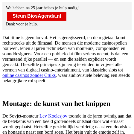
We hebben na 25 jaar helaas je hulp nodig!
Steun BiosAgenda.nl
Dank voor je hulp.
Dat ritme is geen toeval. Het is geregisseerd, en de regietaal komt
rechtstreeks uit de filmzaal. De mensen die moderne casinospellen
bouwen, lenen al jaren technieken van monteurs, componisten en
sounddesigners. Voor een publiek dat film serieus neemt, is dat een
verrassend rijke parallel — en een die zelden expliciet wordt
gemaakt. Diezelfde principes zijn terug te vinden in vrijwel alle
vormen van digitaal casino-entertainment, van klassieke slots tot
online casinos zonder Cruks
, waar audiovisuele beleving een steeds
belangrijkere rol speelt.
Montage: de kunst van het knippen
De Sovjet-monteur
Lev Koelesjov
toonde in de jaren twintig aan dat
de betekenis van een beeld grotendeels ontstaat door wat ernaast
wordt geplaatst. Hetzelfde gezicht lijkt verdrietig naast een doodskist
en hongerig naast een bord soep. Het brein vult de emotie zelf in.