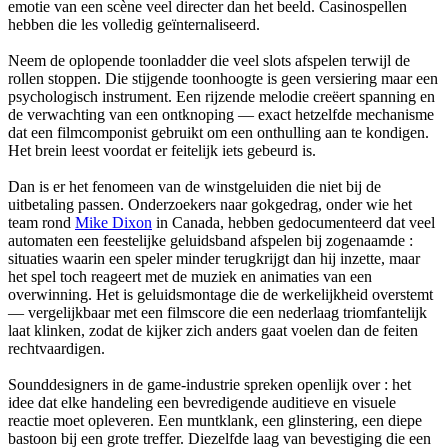
emotie van een scène veel directer dan het beeld. Casinospellen
hebben die les volledig geïnternaliseerd.
Neem de oplopende toonladder die veel slots afspelen terwijl de
rollen stoppen. Die stijgende toonhoogte is geen versiering maar een
psychologisch instrument. Een rijzende melodie creëert spanning en
de verwachting van een ontknoping — exact hetzelfde mechanisme
dat een filmcomponist gebruikt om een onthulling aan te kondigen.
Het brein leest
voordat er feitelijk iets gebeurd is.
Dan is er het fenomeen van de winstgeluiden die niet bij de
uitbetaling passen. Onderzoekers naar gokgedrag, onder wie het
team rond
Mike Dixon
in Canada, hebben gedocumenteerd dat veel
automaten een feestelijke geluidsband afspelen bij zogenaamde
:
situaties waarin een speler minder terugkrijgt dan hij inzette, maar
het spel toch reageert met de muziek en animaties van een
overwinning. Het is geluidsmontage die de werkelijkheid overstemt
— vergelijkbaar met een filmscore die een nederlaag triomfantelijk
laat klinken, zodat de kijker zich anders gaat voelen dan de feiten
rechtvaardigen.
Sounddesigners in de game-industrie spreken openlijk over
: het
idee dat elke handeling een bevredigende auditieve en visuele
reactie moet opleveren. Een muntklank, een glinstering, een diepe
bastoon bij een grote treffer. Diezelfde laag van bevestiging die een