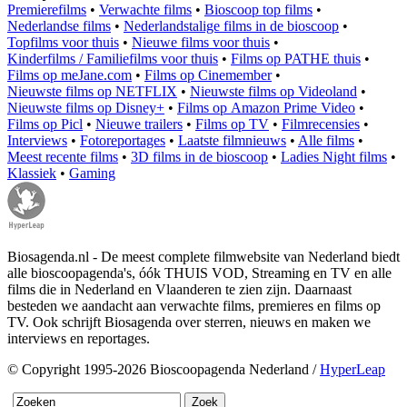
Premierefilms
•
Verwachte films
•
Bioscoop top films
•
Nederlandse films
•
Nederlandstalige films in de bioscoop
•
Topfilms voor thuis
•
Nieuwe films voor thuis
•
Kinderfilms / Familiefilms voor thuis
•
Films op PATHE thuis
•
Films op meJane.com
•
Films op Cinemember
•
Nieuwste films op NETFLIX
•
Nieuwste films op Videoland
•
Nieuwste films op Disney+
•
Films op Amazon Prime Video
•
Films op Picl
•
Nieuwe trailers
•
Films op TV
•
Filmrecensies
•
Interviews
•
Fotoreportages
•
Laatste filmnieuws
•
Alle films
•
Meest recente films
•
3D films in de bioscoop
•
Ladies Night films
•
Klassiek
•
Gaming
Biosagenda.nl - De meest complete filmwebsite van Nederland biedt
alle bioscoopagenda's, óók THUIS VOD, Streaming en TV en alle
films die in Nederland en Vlaanderen te zien zijn. Daarnaast
besteden we aandacht aan verwachte films, premieres en films op
TV. Ook schrijft Biosagenda over sterren, nieuws en maken we
interviews en reportages.
© Copyright 1995-2026 Bioscoopagenda Nederland /
HyperLeap