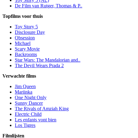
Toy Story 5 (NL)
De Film van Rutger, Thomas & P..
Topfilms voor thuis
Toy Story 5
Disclosure Day
Obsession
Michael
Scary Movie
Backrooms
Star Wars: The Mandalorian and..
The Devil Wears Prada 2
Verwachte films
Jim Queen
Mariinka
One Night Only
Sunny Dancer
The Rivals of Amziah King
Electric Child
Les enfants vont bien
Los Tigres
Filmlijsten