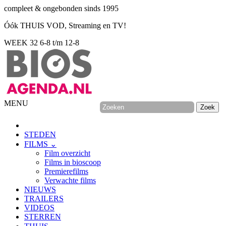
compleet & ongebonden sinds 1995
Óók THUIS VOD, Streaming en TV!
WEEK 32
6-8 t/m 12-8
MENU
STEDEN
FILMS ⌄
Film overzicht
Films in bioscoop
Premierefilms
Verwachte films
NIEUWS
TRAILERS
VIDEOS
STERREN