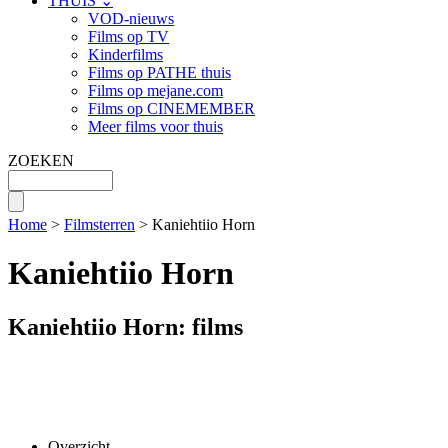
THUIS ⌄
VOD-nieuws
Films op TV
Kinderfilms
Films op PATHE thuis
Films op mejane.com
Films op CINEMEMBER
Meer films voor thuis
ZOEKEN
Home
>
Filmsterren
> Kaniehtiio Horn
Kaniehtiio Horn
Kaniehtiio Horn: films
Overzicht