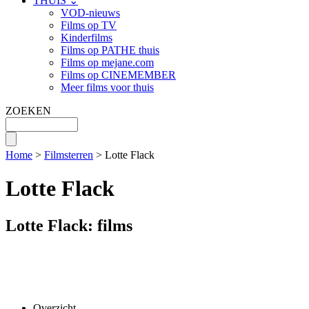
THUIS ⌄
VOD-nieuws
Films op TV
Kinderfilms
Films op PATHE thuis
Films op mejane.com
Films op CINEMEMBER
Meer films voor thuis
ZOEKEN
Home
>
Filmsterren
> Lotte Flack
Lotte Flack
Lotte Flack: films
Overzicht