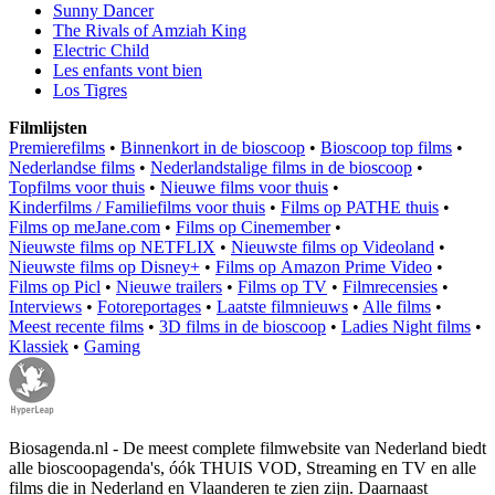
Sunny Dancer
The Rivals of Amziah King
Electric Child
Les enfants vont bien
Los Tigres
Filmlijsten
Premierefilms
•
Binnenkort in de bioscoop
•
Bioscoop top films
•
Nederlandse films
•
Nederlandstalige films in de bioscoop
•
Topfilms voor thuis
•
Nieuwe films voor thuis
•
Kinderfilms / Familiefilms voor thuis
•
Films op PATHE thuis
•
Films op meJane.com
•
Films op Cinemember
•
Nieuwste films op NETFLIX
•
Nieuwste films op Videoland
•
Nieuwste films op Disney+
•
Films op Amazon Prime Video
•
Films op Picl
•
Nieuwe trailers
•
Films op TV
•
Filmrecensies
•
Interviews
•
Fotoreportages
•
Laatste filmnieuws
•
Alle films
•
Meest recente films
•
3D films in de bioscoop
•
Ladies Night films
•
Klassiek
•
Gaming
Biosagenda.nl - De meest complete filmwebsite van Nederland biedt
alle bioscoopagenda's, óók THUIS VOD, Streaming en TV en alle
films die in Nederland en Vlaanderen te zien zijn. Daarnaast