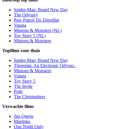
Spider-Man: Brand New Day
The Odyssey
Paw Patrol: De Dinofilm
Vaiana
Minions & Monsters (NL)
Toy Story 5 (NL)
Minions & Monsters
Topfilms voor thuis
Spider-Man: Brand New Day
Theremin: An Electronic Odysse..
Minions & Monsters
Vaiana
Toy Story 5
The Invite
Polis
The Christophers
Verwachte films
Jim Queen
Mariinka
One Night Only