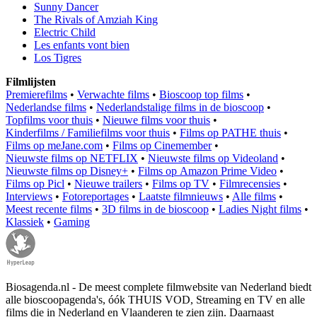
Sunny Dancer
The Rivals of Amziah King
Electric Child
Les enfants vont bien
Los Tigres
Filmlijsten
Premierefilms
•
Verwachte films
•
Bioscoop top films
•
Nederlandse films
•
Nederlandstalige films in de bioscoop
•
Topfilms voor thuis
•
Nieuwe films voor thuis
•
Kinderfilms / Familiefilms voor thuis
•
Films op PATHE thuis
•
Films op meJane.com
•
Films op Cinemember
•
Nieuwste films op NETFLIX
•
Nieuwste films op Videoland
•
Nieuwste films op Disney+
•
Films op Amazon Prime Video
•
Films op Picl
•
Nieuwe trailers
•
Films op TV
•
Filmrecensies
•
Interviews
•
Fotoreportages
•
Laatste filmnieuws
•
Alle films
•
Meest recente films
•
3D films in de bioscoop
•
Ladies Night films
•
Klassiek
•
Gaming
Biosagenda.nl - De meest complete filmwebsite van Nederland biedt
alle bioscoopagenda's, óók THUIS VOD, Streaming en TV en alle
films die in Nederland en Vlaanderen te zien zijn. Daarnaast