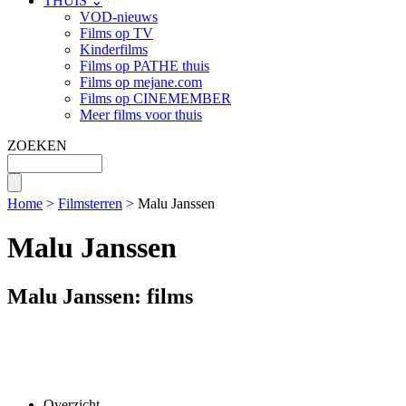
THUIS ⌄
VOD-nieuws
Films op TV
Kinderfilms
Films op PATHE thuis
Films op mejane.com
Films op CINEMEMBER
Meer films voor thuis
ZOEKEN
Home
>
Filmsterren
> Malu Janssen
Malu Janssen
Malu Janssen: films
Overzicht