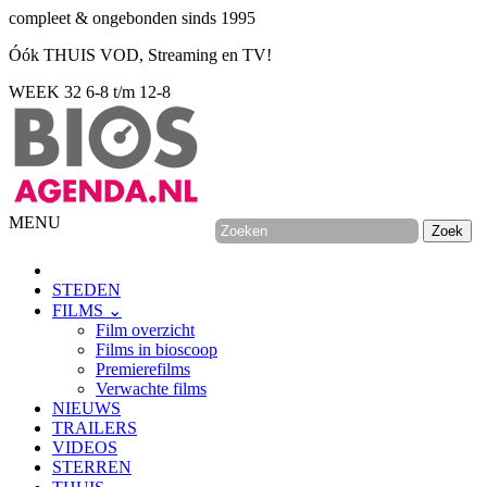
compleet & ongebonden sinds 1995
Óók THUIS VOD, Streaming en TV!
WEEK 32
6-8 t/m 12-8
MENU
STEDEN
FILMS ⌄
Film overzicht
Films in bioscoop
Premierefilms
Verwachte films
NIEUWS
TRAILERS
VIDEOS
STERREN