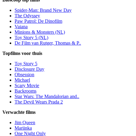
Spider-Man: Brand New Day
The Odyssey
Paw Patrol: De Dinofilm
Vaiana
Minions & Monsters (NL)
Toy Story 5 (NL)
De Film van Rutger, Thomas & P..
Topfilms voor thuis
Toy Story 5
Disclosure Day
Obsession
Michael
Scary Movie
Backrooms
Star Wars: The Mandalorian and..
The Devil Wears Prada 2
Verwachte films
Jim Queen
Mariinka
One Night Only