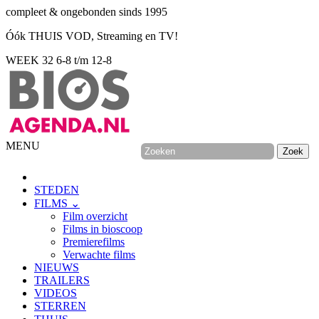
compleet & ongebonden sinds 1995
Óók THUIS VOD, Streaming en TV!
WEEK 32
6-8 t/m 12-8
MENU
STEDEN
FILMS ⌄
Film overzicht
Films in bioscoop
Premierefilms
Verwachte films
NIEUWS
TRAILERS
VIDEOS
STERREN