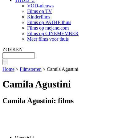
THUIS ⌄
VOD-nieuws
Films op TV
Kinderfilms
Films op PATHE thuis
Films op mejane.com
Films op CINEMEMBER
Meer films voor thuis
ZOEKEN
Home
>
Filmsterren
> Camila Agustini
Camila Agustini
Camila Agustini: films
Overzicht