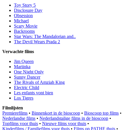
Toy Story 5
Disclosure Day
Obsession
Michael
Scary Movie
Backrooms
Star Wars: The Mandalorian and..
The Devil Wears Prada 2
Verwachte films
Jim Queen
Mariinka
One Night Only
Sunny Dancer
The Rivals of Amziah King
Electric Child
Les enfants vont bien
Los Tigres
Filmlijsten
Premierefilms
•
Binnenkort in de bioscoop
•
Bioscoop top films
•
Nederlandse films
•
Nederlandstalige films in de bioscoop
•
Topfilms voor thuis
•
Nieuwe films voor thuis
•
Kinderfilms / Familiefilms voor thuis
•
Films op PATHE thuis
•