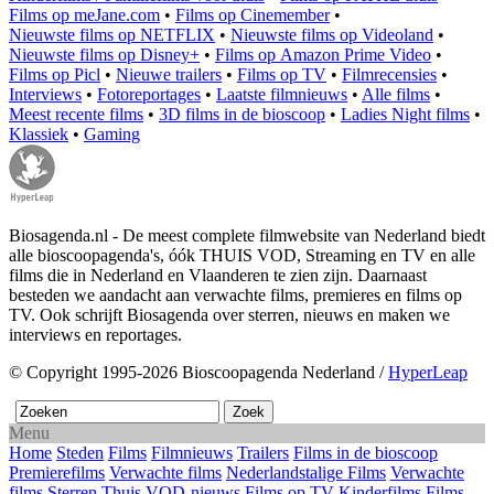
Films op meJane.com
•
Films op Cinemember
•
Nieuwste films op NETFLIX
•
Nieuwste films op Videoland
•
Nieuwste films op Disney+
•
Films op Amazon Prime Video
•
Films op Picl
•
Nieuwe trailers
•
Films op TV
•
Filmrecensies
•
Interviews
•
Fotoreportages
•
Laatste filmnieuws
•
Alle films
•
Meest recente films
•
3D films in de bioscoop
•
Ladies Night films
•
Klassiek
•
Gaming
Biosagenda.nl - De meest complete filmwebsite van Nederland biedt
alle bioscoopagenda's, óók THUIS VOD, Streaming en TV en alle
films die in Nederland en Vlaanderen te zien zijn. Daarnaast
besteden we aandacht aan verwachte films, premieres en films op
TV. Ook schrijft Biosagenda over sterren, nieuws en maken we
interviews en reportages.
© Copyright 1995-2026 Bioscoopagenda Nederland /
HyperLeap
Menu
Home
Steden
Films
Filmnieuws
Trailers
Films in de bioscoop
Premierefilms
Verwachte films
Nederlandstalige Films
Verwachte
films
Sterren
Thuis
VOD-nieuws
Films op TV
Kinderfilms
Films