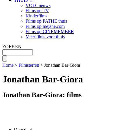
THUIS ⌄
VOD-nieuws
Films op TV
Kinderfilms
Films op PATHE thuis
Films op mejane.com
Films op CINEMEMBER
Meer films voor thuis
ZOEKEN
Home
>
Filmsterren
> Jonathan Bar-Giora
Jonathan Bar-Giora
Jonathan Bar-Giora: films
Overzicht