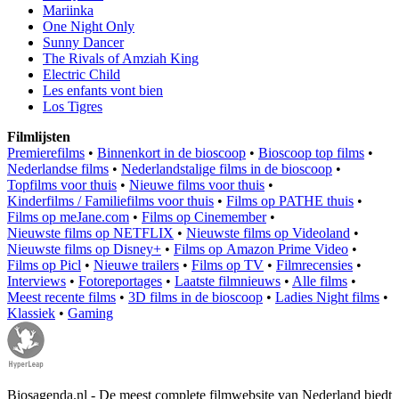
Mariinka
One Night Only
Sunny Dancer
The Rivals of Amziah King
Electric Child
Les enfants vont bien
Los Tigres
Filmlijsten
Premierefilms
•
Binnenkort in de bioscoop
•
Bioscoop top films
•
Nederlandse films
•
Nederlandstalige films in de bioscoop
•
Topfilms voor thuis
•
Nieuwe films voor thuis
•
Kinderfilms / Familiefilms voor thuis
•
Films op PATHE thuis
•
Films op meJane.com
•
Films op Cinemember
•
Nieuwste films op NETFLIX
•
Nieuwste films op Videoland
•
Nieuwste films op Disney+
•
Films op Amazon Prime Video
•
Films op Picl
•
Nieuwe trailers
•
Films op TV
•
Filmrecensies
•
Interviews
•
Fotoreportages
•
Laatste filmnieuws
•
Alle films
•
Meest recente films
•
3D films in de bioscoop
•
Ladies Night films
•
Klassiek
•
Gaming
Biosagenda.nl - De meest complete filmwebsite van Nederland biedt