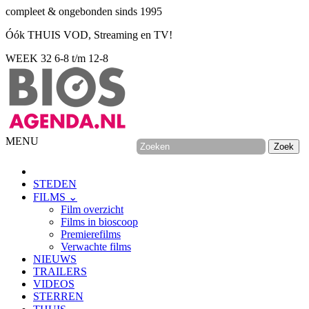
compleet & ongebonden sinds 1995
Óók THUIS VOD, Streaming en TV!
WEEK 32
6-8 t/m 12-8
MENU
STEDEN
FILMS ⌄
Film overzicht
Films in bioscoop
Premierefilms
Verwachte films
NIEUWS
TRAILERS
VIDEOS
STERREN