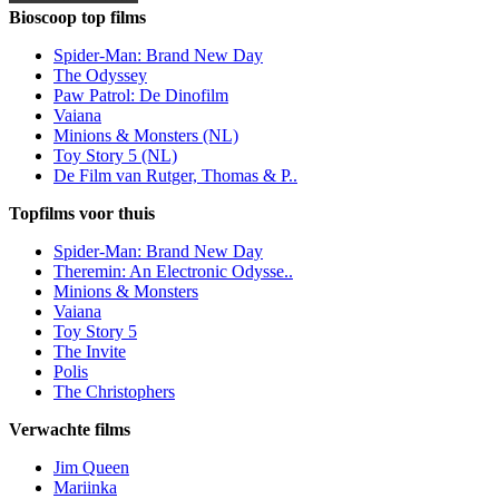
Bioscoop top films
Spider-Man: Brand New Day
The Odyssey
Paw Patrol: De Dinofilm
Vaiana
Minions & Monsters (NL)
Toy Story 5 (NL)
De Film van Rutger, Thomas & P..
Topfilms voor thuis
Spider-Man: Brand New Day
Theremin: An Electronic Odysse..
Minions & Monsters
Vaiana
Toy Story 5
The Invite
Polis
The Christophers
Verwachte films
Jim Queen
Mariinka