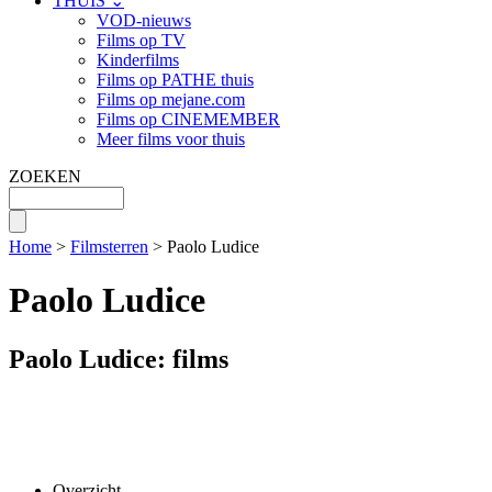
THUIS ⌄
VOD-nieuws
Films op TV
Kinderfilms
Films op PATHE thuis
Films op mejane.com
Films op CINEMEMBER
Meer films voor thuis
ZOEKEN
Home
>
Filmsterren
> Paolo Ludice
Paolo Ludice
Paolo Ludice: films
Overzicht