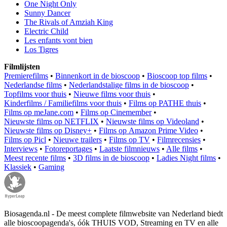
One Night Only
Sunny Dancer
The Rivals of Amziah King
Electric Child
Les enfants vont bien
Los Tigres
Filmlijsten
Premierefilms
•
Binnenkort in de bioscoop
•
Bioscoop top films
•
Nederlandse films
•
Nederlandstalige films in de bioscoop
•
Topfilms voor thuis
•
Nieuwe films voor thuis
•
Kinderfilms / Familiefilms voor thuis
•
Films op PATHE thuis
•
Films op meJane.com
•
Films op Cinemember
•
Nieuwste films op NETFLIX
•
Nieuwste films op Videoland
•
Nieuwste films op Disney+
•
Films op Amazon Prime Video
•
Films op Picl
•
Nieuwe trailers
•
Films op TV
•
Filmrecensies
•
Interviews
•
Fotoreportages
•
Laatste filmnieuws
•
Alle films
•
Meest recente films
•
3D films in de bioscoop
•
Ladies Night films
•
Klassiek
•
Gaming
Biosagenda.nl - De meest complete filmwebsite van Nederland biedt
alle bioscoopagenda's, óók THUIS VOD, Streaming en TV en alle