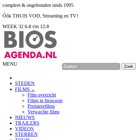
compleet & ongebonden sinds 1995
Óók THUIS VOD, Streaming en TV!
WEEK 32
6-8 t/m 12-8
MENU
STEDEN
FILMS ⌄
Film overzicht
Films in bioscoop
Premierefilms
Verwachte films
NIEUWS
TRAILERS
VIDEOS
STERREN