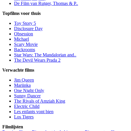
De Film van Rutger, Thomas & P..
Topfilms voor thuis
Toy Story 5
Disclosure Day
Obsession
Michael
Scary Movie
Backrooms
Star Wars: The Mandalorian and..
The Devil Wears Prada 2
Verwachte films
Jim Queen
Mariinka
One Night Only
Sunny Dancer
The Rivals of Amziah King
Electric Child
Les enfants vont bien
Los Tigres
Filmlijsten