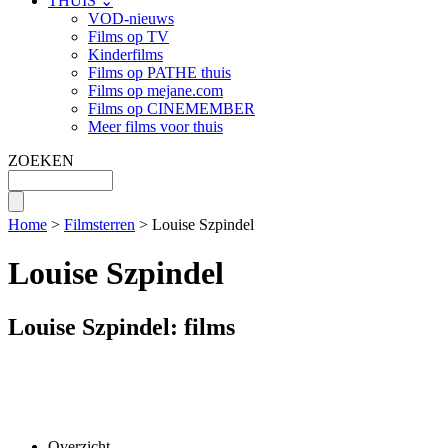
THUIS ⌄
VOD-nieuws
Films op TV
Kinderfilms
Films op PATHE thuis
Films op mejane.com
Films op CINEMEMBER
Meer films voor thuis
ZOEKEN
Home
>
Filmsterren
> Louise Szpindel
Louise Szpindel
Louise Szpindel: films
Overzicht