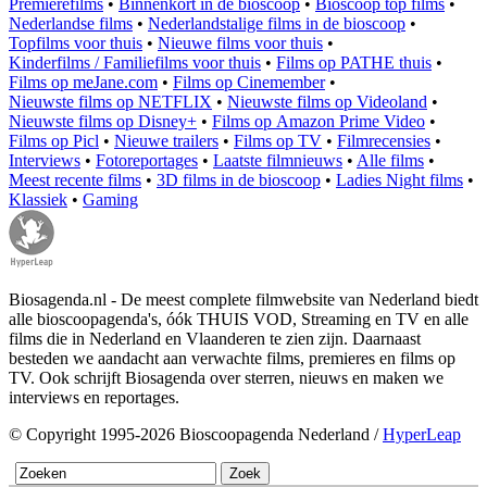
Premierefilms
•
Binnenkort in de bioscoop
•
Bioscoop top films
•
Nederlandse films
•
Nederlandstalige films in de bioscoop
•
Topfilms voor thuis
•
Nieuwe films voor thuis
•
Kinderfilms / Familiefilms voor thuis
•
Films op PATHE thuis
•
Films op meJane.com
•
Films op Cinemember
•
Nieuwste films op NETFLIX
•
Nieuwste films op Videoland
•
Nieuwste films op Disney+
•
Films op Amazon Prime Video
•
Films op Picl
•
Nieuwe trailers
•
Films op TV
•
Filmrecensies
•
Interviews
•
Fotoreportages
•
Laatste filmnieuws
•
Alle films
•
Meest recente films
•
3D films in de bioscoop
•
Ladies Night films
•
Klassiek
•
Gaming
Biosagenda.nl - De meest complete filmwebsite van Nederland biedt
alle bioscoopagenda's, óók THUIS VOD, Streaming en TV en alle
films die in Nederland en Vlaanderen te zien zijn. Daarnaast
besteden we aandacht aan verwachte films, premieres en films op
TV. Ook schrijft Biosagenda over sterren, nieuws en maken we
interviews en reportages.
© Copyright 1995-2026 Bioscoopagenda Nederland /
HyperLeap