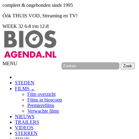
compleet & ongebonden sinds 1995
Óók THUIS VOD, Streaming en TV!
WEEK 32
6-8 t/m 12-8
MENU
STEDEN
FILMS ⌄
Film overzicht
Films in bioscoop
Premierefilms
Verwachte films
NIEUWS
TRAILERS
VIDEOS
STERREN