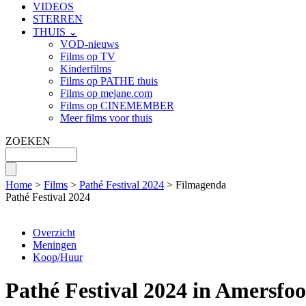
VIDEOS
STERREN
THUIS ⌄
VOD-nieuws
Films op TV
Kinderfilms
Films op PATHE thuis
Films op mejane.com
Films op CINEMEMBER
Meer films voor thuis
ZOEKEN
Home
>
Films
>
Pathé Festival 2024
> Filmagenda
Pathé Festival 2024
Overzicht
Meningen
Koop/Huur
Pathé Festival 2024 in Amersfoo