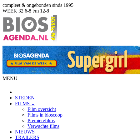
compleet & ongebonden sinds 1995
WEEK 32
6-8 t/m 12-8
MENU
STEDEN
FILMS ⌄
Film overzicht
Films in bioscoop
Premierefilms
Verwachte films
NIEUWS
TRAILERS