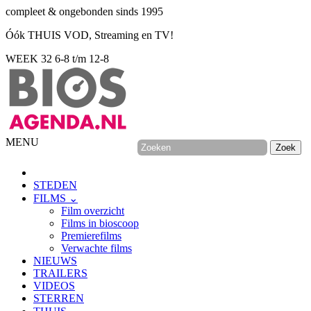
compleet & ongebonden sinds 1995
Óók THUIS VOD, Streaming en TV!
WEEK 32
6-8 t/m 12-8
MENU
STEDEN
FILMS ⌄
Film overzicht
Films in bioscoop
Premierefilms
Verwachte films
NIEUWS
TRAILERS
VIDEOS
STERREN