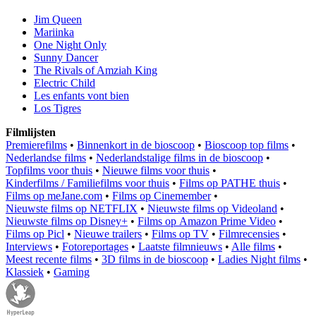
Jim Queen
Mariinka
One Night Only
Sunny Dancer
The Rivals of Amziah King
Electric Child
Les enfants vont bien
Los Tigres
Filmlijsten
Premierefilms
•
Binnenkort in de bioscoop
•
Bioscoop top films
•
Nederlandse films
•
Nederlandstalige films in de bioscoop
•
Topfilms voor thuis
•
Nieuwe films voor thuis
•
Kinderfilms / Familiefilms voor thuis
•
Films op PATHE thuis
•
Films op meJane.com
•
Films op Cinemember
•
Nieuwste films op NETFLIX
•
Nieuwste films op Videoland
•
Nieuwste films op Disney+
•
Films op Amazon Prime Video
•
Films op Picl
•
Nieuwe trailers
•
Films op TV
•
Filmrecensies
•
Interviews
•
Fotoreportages
•
Laatste filmnieuws
•
Alle films
•
Meest recente films
•
3D films in de bioscoop
•
Ladies Night films
•
Klassiek
•
Gaming