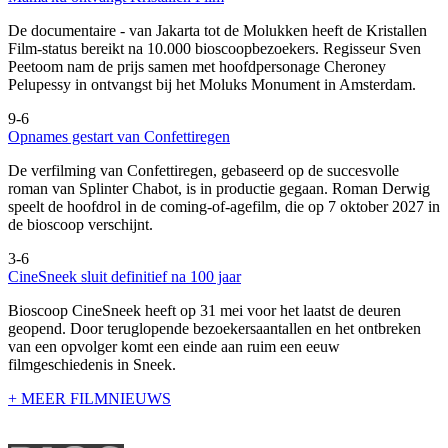
De documentaire
- van Jakarta tot de Molukken heeft de Kristallen
Film-status bereikt na 10.000 bioscoopbezoekers. Regisseur Sven
Peetoom nam de prijs samen met hoofdpersonage Cheroney
Pelupessy in ontvangst bij het Moluks Monument in Amsterdam.
9-6
Opnames gestart van Confettiregen
De verfilming van Confettiregen, gebaseerd op de succesvolle
roman van Splinter Chabot, is in productie gegaan. Roman Derwig
speelt de hoofdrol in de coming-of-agefilm, die op 7 oktober 2027 in
de bioscoop verschijnt.
3-6
CineSneek sluit definitief na 100 jaar
Bioscoop CineSneek heeft op 31 mei voor het laatst de deuren
geopend. Door teruglopende bezoekersaantallen en het ontbreken
van een opvolger komt een einde aan ruim een eeuw
filmgeschiedenis in Sneek.
+ MEER FILMNIEUWS