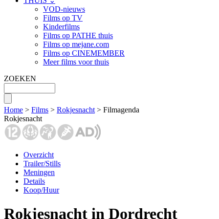
THUIS ⌄
VOD-nieuws
Films op TV
Kinderfilms
Films op PATHE thuis
Films op mejane.com
Films op CINEMEMBER
Meer films voor thuis
ZOEKEN
Home
>
Films
>
Rokjesnacht
> Filmagenda
Rokjesnacht
Overzicht
Trailer/Stills
Meningen
Details
Koop/Huur
Rokjesnacht in Dordrecht