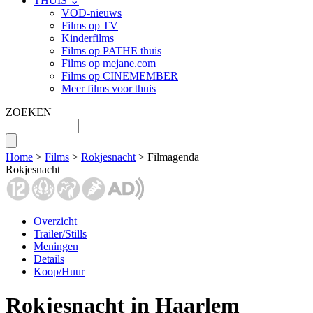
THUIS ⌄
VOD-nieuws
Films op TV
Kinderfilms
Films op PATHE thuis
Films op mejane.com
Films op CINEMEMBER
Meer films voor thuis
ZOEKEN
Home
>
Films
>
Rokjesnacht
> Filmagenda
Rokjesnacht
Overzicht
Trailer/Stills
Meningen
Details
Koop/Huur
Rokjesnacht in Haarlem