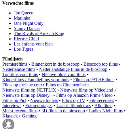
Verwachte films
Jim Queen
Mariinka
One Night Only
Sunny Dancer
The Rivals of Amziah King
Electric Child
Les enfants vont bien
Los Tigres
Filmlijsten
Premierefilms
•
Binnenkort in de bioscoop
•
Bioscoop top films
•
Nederlandse films
•
Nederlandstalige films in de bioscoop
•
Topfilms voor thuis
•
Nieuwe films voor thuis
•
Kinderfilms / Familiefilms voor thuis
•
Films op PATHE thuis
•
Films op meJane.com
•
Films op Cinemember
•
Nieuwste films op NETFLIX
•
Nieuwste films op Videoland
•
Nieuwste films op Disney+
•
Films op Amazon Prime Video
•
Films op Picl
•
Nieuwe trailers
•
Films op TV
•
Filmrecensies
•
Interviews
•
Fotoreportages
•
Laatste filmnieuws
•
Alle films
•
Meest recente films
•
3D films in de bioscoop
•
Ladies Night films
•
Klassiek
•
Gaming