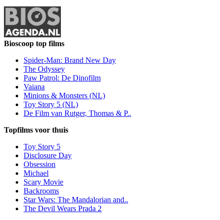
Bioscoop top films
Spider-Man: Brand New Day
The Odyssey
Paw Patrol: De Dinofilm
Vaiana
Minions & Monsters (NL)
Toy Story 5 (NL)
De Film van Rutger, Thomas & P..
Topfilms voor thuis
Toy Story 5
Disclosure Day
Obsession
Michael
Scary Movie
Backrooms
Star Wars: The Mandalorian and..
The Devil Wears Prada 2