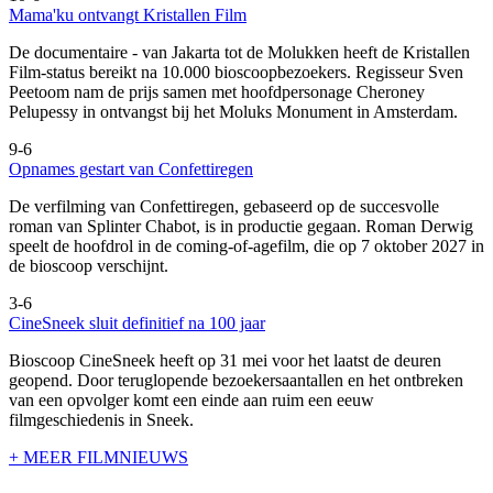
Mama'ku ontvangt Kristallen Film
De documentaire
- van Jakarta tot de Molukken heeft de Kristallen
Film-status bereikt na 10.000 bioscoopbezoekers. Regisseur Sven
Peetoom nam de prijs samen met hoofdpersonage Cheroney
Pelupessy in ontvangst bij het Moluks Monument in Amsterdam.
9-6
Opnames gestart van Confettiregen
De verfilming van Confettiregen, gebaseerd op de succesvolle
roman van Splinter Chabot, is in productie gegaan. Roman Derwig
speelt de hoofdrol in de coming-of-agefilm, die op 7 oktober 2027 in
de bioscoop verschijnt.
3-6
CineSneek sluit definitief na 100 jaar
Bioscoop CineSneek heeft op 31 mei voor het laatst de deuren
geopend. Door teruglopende bezoekersaantallen en het ontbreken
van een opvolger komt een einde aan ruim een eeuw
filmgeschiedenis in Sneek.
+ MEER FILMNIEUWS