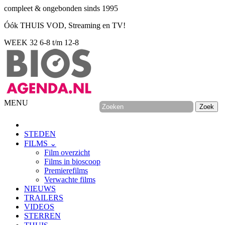
compleet & ongebonden sinds 1995
Óók THUIS VOD, Streaming en TV!
WEEK 32
6-8 t/m 12-8
MENU
STEDEN
FILMS ⌄
Film overzicht
Films in bioscoop
Premierefilms
Verwachte films
NIEUWS
TRAILERS
VIDEOS
STERREN