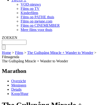
THUIS ⌄
VOD-nieuws
Films op TV
Kinderfilms
Films op PATHE thuis
Films op mejane.com
Films op CINEMEMBER
Meer films voor thuis
ZOEKEN
Home
>
Films
>
The Gullspång Miracle + Wander to Wonder
>
Filmagenda
The Gullspång Miracle + Wander to Wonder
Marathon
Overzicht
Meningen
Details
Koop/Huur