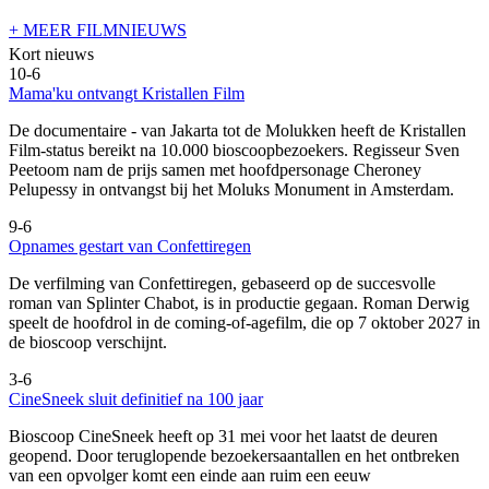
+ MEER FILMNIEUWS
Kort nieuws
10-6
Mama'ku ontvangt Kristallen Film
De documentaire
- van Jakarta tot de Molukken heeft de Kristallen
Film-status bereikt na 10.000 bioscoopbezoekers. Regisseur Sven
Peetoom nam de prijs samen met hoofdpersonage Cheroney
Pelupessy in ontvangst bij het Moluks Monument in Amsterdam.
9-6
Opnames gestart van Confettiregen
De verfilming van Confettiregen, gebaseerd op de succesvolle
roman van Splinter Chabot, is in productie gegaan. Roman Derwig
speelt de hoofdrol in de coming-of-agefilm, die op 7 oktober 2027 in
de bioscoop verschijnt.
3-6
CineSneek sluit definitief na 100 jaar
Bioscoop CineSneek heeft op 31 mei voor het laatst de deuren
geopend. Door teruglopende bezoekersaantallen en het ontbreken
van een opvolger komt een einde aan ruim een eeuw