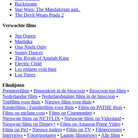
Backrooms
Star Wars: The Mandalorian and..
The Devil Wears Prada 2
Verwachte films
Jim Queen
Mariinka
One Night Only
Sunny Dancer
The Rivals of Amziah King
Electric Child
Les enfants vont bien
Los Tigres
Filmlijsten
Premierefilms
•
Binnenkort in de bioscoop
•
Bioscoop top films
•
Nederlandse films
•
Nederlandstalige films in de bioscoop
•
Topfilms voor thuis
•
Nieuwe films voor thuis
•
Kinderfilms / Familiefilms voor thuis
•
Films op PATHE thuis
•
Films op meJane.com
•
Films op Cinemember
•
Nieuwste films op NETFLIX
•
Nieuwste films op Videoland
•
Nieuwste films op Disney+
•
Films op Amazon Prime Video
•
Films op Picl
•
Nieuwe trailers
•
Films op TV
•
Filmrecensies
•
Interviews
•
Fotoreportages
•
Laatste filmnieuws
•
Alle films
•