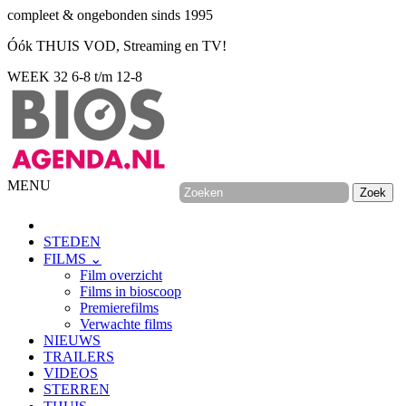
compleet & ongebonden sinds 1995
Óók THUIS VOD, Streaming en TV!
WEEK 32
6-8 t/m 12-8
MENU
STEDEN
FILMS ⌄
Film overzicht
Films in bioscoop
Premierefilms
Verwachte films
NIEUWS
TRAILERS
VIDEOS
STERREN