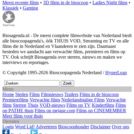
Meest recente films
•
3D films in de bioscoop
•
Ladies Night films
•
Klassiek
•
Gaming
Biosagenda.nl - De meest complete filmwebsite van Nederland biedt
alle bioscoopagenda's, óók THUIS VOD, Streaming en TV en alle
films die in Nederland en Vlaanderen te zien zijn. Daarnaast
besteden we aandacht aan verwachte films, premieres en films op
TV. Ook schrijft Biosagenda over sterren, nieuws en maken we
interviews en reportages.
© Copyright 1995-2026 Bioscoopagenda Nederland /
HyperLeap
Menu
Home
Steden
Films
Filmnieuws
Trailers
Films in de bioscoop
Premierefilms
Verwachte films
Nederlandstalige Films
Verwachte
films
Sterren
Thuis
VOD-nieuws
Films op TV
Kinderfilms
Films
op PATHE thuis
Films op mejane.com
Films op CINEMEMBER
Meer films voor thuis
Diensten
Login
Word Lid!
Adverteren
Bioscoophouder
Disclaimer
Over ons