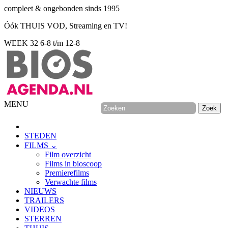
compleet & ongebonden sinds 1995
Óók THUIS VOD, Streaming en TV!
WEEK 32
6-8 t/m 12-8
MENU
STEDEN
FILMS ⌄
Film overzicht
Films in bioscoop
Premierefilms
Verwachte films
NIEUWS
TRAILERS
VIDEOS
STERREN