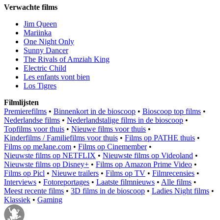
Verwachte films
Jim Queen
Mariinka
One Night Only
Sunny Dancer
The Rivals of Amziah King
Electric Child
Les enfants vont bien
Los Tigres
Filmlijsten
Premierefilms
•
Binnenkort in de bioscoop
•
Bioscoop top films
•
Nederlandse films
•
Nederlandstalige films in de bioscoop
•
Topfilms voor thuis
•
Nieuwe films voor thuis
•
Kinderfilms / Familiefilms voor thuis
•
Films op PATHE thuis
•
Films op meJane.com
•
Films op Cinemember
•
Nieuwste films op NETFLIX
•
Nieuwste films op Videoland
•
Nieuwste films op Disney+
•
Films op Amazon Prime Video
•
Films op Picl
•
Nieuwe trailers
•
Films op TV
•
Filmrecensies
•
Interviews
•
Fotoreportages
•
Laatste filmnieuws
•
Alle films
•
Meest recente films
•
3D films in de bioscoop
•
Ladies Night films
•
Klassiek
•
Gaming