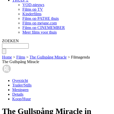
THUIS ⌄
VOD-nieuws
Films op TV
Kinderfilms
Films op PATHE thuis
Films op mejane.com
Films op CINEMEMBER
Meer films voor thuis
ZOEKEN
Home
>
Films
>
The Gullspång Miracle
> Filmagenda
The Gullspång Miracle
Overzicht
Trailer/Stills
Meningen
Details
Koop/Huur
The Gullspång Miracle in