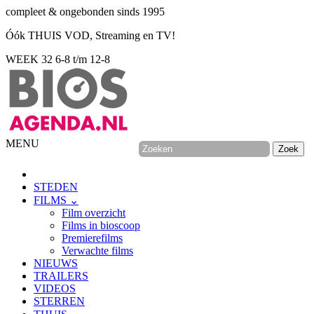
compleet & ongebonden sinds 1995
Óók THUIS VOD, Streaming en TV!
WEEK 32
6-8 t/m 12-8
MENU
STEDEN
FILMS ⌄
Film overzicht
Films in bioscoop
Premierefilms
Verwachte films
NIEUWS
TRAILERS
VIDEOS
STERREN