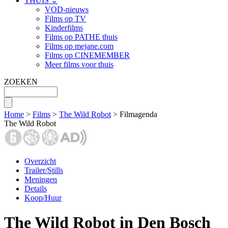
THUIS ⌄
VOD-nieuws
Films op TV
Kinderfilms
Films op PATHE thuis
Films op mejane.com
Films op CINEMEMBER
Meer films voor thuis
ZOEKEN
Home
>
Films
>
The Wild Robot
> Filmagenda
The Wild Robot
Overzicht
Trailer/Stills
Meningen
Details
Koop/Huur
The Wild Robot in Den Bosch