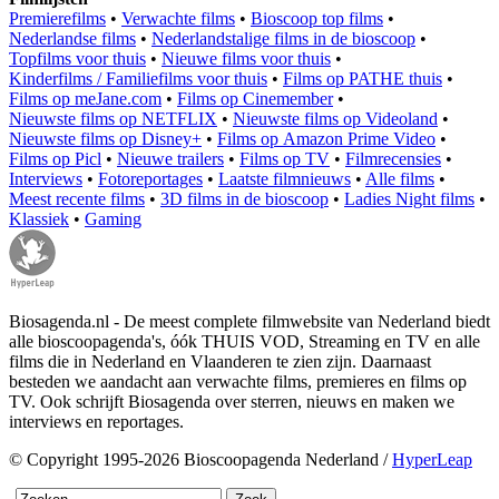
Premierefilms
•
Verwachte films
•
Bioscoop top films
•
Nederlandse films
•
Nederlandstalige films in de bioscoop
•
Topfilms voor thuis
•
Nieuwe films voor thuis
•
Kinderfilms / Familiefilms voor thuis
•
Films op PATHE thuis
•
Films op meJane.com
•
Films op Cinemember
•
Nieuwste films op NETFLIX
•
Nieuwste films op Videoland
•
Nieuwste films op Disney+
•
Films op Amazon Prime Video
•
Films op Picl
•
Nieuwe trailers
•
Films op TV
•
Filmrecensies
•
Interviews
•
Fotoreportages
•
Laatste filmnieuws
•
Alle films
•
Meest recente films
•
3D films in de bioscoop
•
Ladies Night films
•
Klassiek
•
Gaming
Biosagenda.nl - De meest complete filmwebsite van Nederland biedt
alle bioscoopagenda's, óók THUIS VOD, Streaming en TV en alle
films die in Nederland en Vlaanderen te zien zijn. Daarnaast
besteden we aandacht aan verwachte films, premieres en films op
TV. Ook schrijft Biosagenda over sterren, nieuws en maken we
interviews en reportages.
© Copyright 1995-2026 Bioscoopagenda Nederland /
HyperLeap