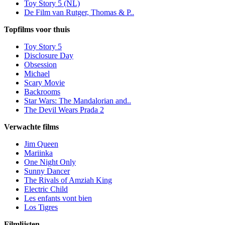
Toy Story 5 (NL)
De Film van Rutger, Thomas & P..
Topfilms voor thuis
Toy Story 5
Disclosure Day
Obsession
Michael
Scary Movie
Backrooms
Star Wars: The Mandalorian and..
The Devil Wears Prada 2
Verwachte films
Jim Queen
Mariinka
One Night Only
Sunny Dancer
The Rivals of Amziah King
Electric Child
Les enfants vont bien
Los Tigres
Filmlijsten