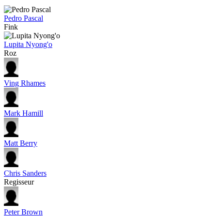
Pedro Pascal
Fink
Lupita Nyong'o
Roz
Ving Rhames
Mark Hamill
Matt Berry
Chris Sanders
Regisseur
Peter Brown