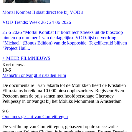
Mortal Kombat II slaat direct toe bij VOD's
VOD Trends: Week 26 : 24-06-2026
25-6-2026 "Mortal Kombat II" komt rechtstreeks uit de bioscoop
binnen op nummer 1 van de dagelijkse VOD-lijst en verdringt
"Michael" (Bonus Edition) van de koppositie. Tegelijkertijd blijven
"Project Hail...
+ MEER FILMNIEUWS
Kort nieuws
10-6
Mama'ku ontvangt Kristallen Film
De documentaire
- van Jakarta tot de Molukken heeft de Kristallen
Film-status bereikt na 10.000 bioscoopbezoekers. Regisseur Sven
Peetoom nam de prijs samen met hoofdpersonage Cheroney
Pelupessy in ontvangst bij het Moluks Monument in Amsterdam.
9-6
Opnames gestart van Confettiregen
De verfilming van Confettiregen, gebaseerd op de succesvolle
roman van Splinter Chabot, is in productie gegaan. Roman Derwig