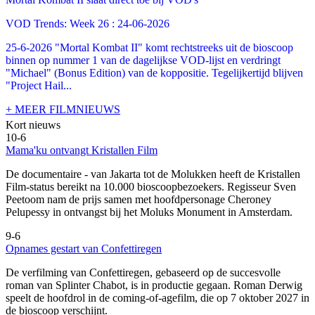
VOD Trends: Week 26 : 24-06-2026
25-6-2026 "Mortal Kombat II" komt rechtstreeks uit de bioscoop
binnen op nummer 1 van de dagelijkse VOD-lijst en verdringt
"Michael" (Bonus Edition) van de koppositie. Tegelijkertijd blijven
"Project Hail...
+ MEER FILMNIEUWS
Kort nieuws
10-6
Mama'ku ontvangt Kristallen Film
De documentaire
- van Jakarta tot de Molukken heeft de Kristallen
Film-status bereikt na 10.000 bioscoopbezoekers. Regisseur Sven
Peetoom nam de prijs samen met hoofdpersonage Cheroney
Pelupessy in ontvangst bij het Moluks Monument in Amsterdam.
9-6
Opnames gestart van Confettiregen
De verfilming van Confettiregen, gebaseerd op de succesvolle
roman van Splinter Chabot, is in productie gegaan. Roman Derwig
speelt de hoofdrol in de coming-of-agefilm, die op 7 oktober 2027 in
de bioscoop verschijnt.