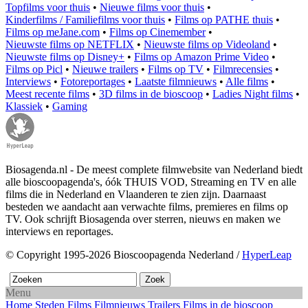
Topfilms voor thuis
•
Nieuwe films voor thuis
•
Kinderfilms / Familiefilms voor thuis
•
Films op PATHE thuis
•
Films op meJane.com
•
Films op Cinemember
•
Nieuwste films op NETFLIX
•
Nieuwste films op Videoland
•
Nieuwste films op Disney+
•
Films op Amazon Prime Video
•
Films op Picl
•
Nieuwe trailers
•
Films op TV
•
Filmrecensies
•
Interviews
•
Fotoreportages
•
Laatste filmnieuws
•
Alle films
•
Meest recente films
•
3D films in de bioscoop
•
Ladies Night films
•
Klassiek
•
Gaming
Biosagenda.nl - De meest complete filmwebsite van Nederland biedt
alle bioscoopagenda's, óók THUIS VOD, Streaming en TV en alle
films die in Nederland en Vlaanderen te zien zijn. Daarnaast
besteden we aandacht aan verwachte films, premieres en films op
TV. Ook schrijft Biosagenda over sterren, nieuws en maken we
interviews en reportages.
© Copyright 1995-2026 Bioscoopagenda Nederland /
HyperLeap
Menu
Home
Steden
Films
Filmnieuws
Trailers
Films in de bioscoop