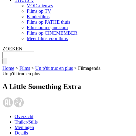
THUIS ⌄
VOD-nieuws
Films op TV
Kinderfilms
Films op PATHE thuis
Films op mejane.com
Films op CINEMEMBER
Meer films voor thuis
ZOEKEN
Home
>
Films
>
Un p'tit truc en plus
> Filmagenda
Un p'tit truc en plus
A Little Something Extra
Overzicht
Trailer/Stills
Meningen
Details