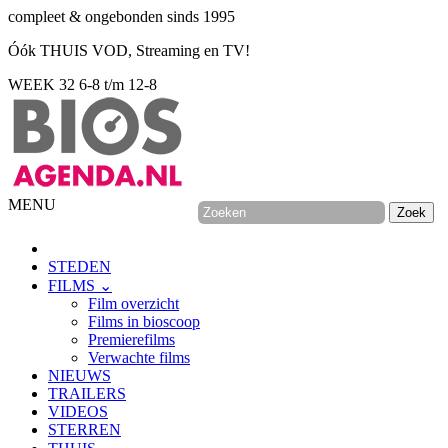
compleet & ongebonden sinds 1995
Óók THUIS VOD, Streaming en TV!
WEEK 32
6-8 t/m 12-8
MENU
STEDEN
FILMS ⌄
Film overzicht
Films in bioscoop
Premierefilms
Verwachte films
NIEUWS
TRAILERS
VIDEOS
STERREN