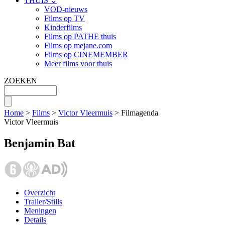
THUIS ⌄
VOD-nieuws
Films op TV
Kinderfilms
Films op PATHE thuis
Films op mejane.com
Films op CINEMEMBER
Meer films voor thuis
ZOEKEN
Home
>
Films
>
Victor Vleermuis
> Filmagenda
Victor Vleermuis
Benjamin Bat
Overzicht
Trailer/Stills
Meningen
Details