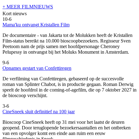
+ MEER FILMNIEUWS
Kort nieuws
10-6
Mama'ku ontvangt Kristallen Film
De documentaire
- van Jakarta tot de Molukken heeft de Kristallen
Film-status bereikt na 10.000 bioscoopbezoekers. Regisseur Sven
Peetoom nam de prijs samen met hoofdpersonage Cheroney
Pelupessy in ontvangst bij het Moluks Monument in Amsterdam.
9-6
Opnames gestart van Confettiregen
De verfilming van Confettiregen, gebaseerd op de succesvolle
roman van Splinter Chabot, is in productie gegaan. Roman Derwig
speelt de hoofdrol in de coming-of-agefilm, die op 7 oktober 2027 in
de bioscoop verschijnt.
3-6
CineSneek sluit definitief na 100 jaar
Bioscoop CineSneek heeft op 31 mei voor het laatst de deuren
geopend. Door teruglopende bezoekersaantallen en het ontbreken
van een opvolger komt een einde aan ruim een eeuw
filmgeschiedenis in Sneek.