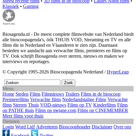
Meest recente films
•
3D films in de bioscoop
•
Ladies Night films
•
Klassiek
•
Gaming
Biosagenda.nl - De meest complete filmwebsite van Nederland biedt
alle bioscoopagenda's, óók THUIS VOD, Streaming en TV en alle
films die in Nederland en Vlaanderen te zien zijn. Daarnaast
besteden we aandacht aan verwachte films, premieres en films op
TV. Ook schrijft Biosagenda over sterren, nieuws en maken we
interviews en reportages.
© Copyright 1995-2026 Bioscoopagenda Nederland /
HyperLeap
Menu
Home
Steden
Films
Filmnieuws
Trailers
Films in de bioscoop
Premierefilms
Verwachte films
Nederlandstalige Films
Verwachte
films
Sterren
Thuis
VOD-nieuws
Films op TV
Kinderfilms
Films
op PATHE thuis
Films op mejane.com
Films op CINEMEMBER
Meer films voor thuis
Diensten
Login
Word Lid!
Adverteren
Bioscoophouder
Disclaimer
Over ons
Facebook
Twitter