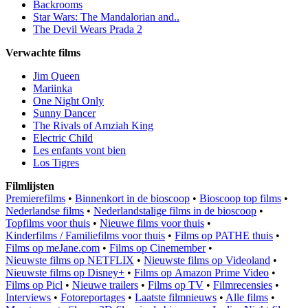
Backrooms
Star Wars: The Mandalorian and..
The Devil Wears Prada 2
Verwachte films
Jim Queen
Mariinka
One Night Only
Sunny Dancer
The Rivals of Amziah King
Electric Child
Les enfants vont bien
Los Tigres
Filmlijsten
Premierefilms
•
Binnenkort in de bioscoop
•
Bioscoop top films
•
Nederlandse films
•
Nederlandstalige films in de bioscoop
•
Topfilms voor thuis
•
Nieuwe films voor thuis
•
Kinderfilms / Familiefilms voor thuis
•
Films op PATHE thuis
•
Films op meJane.com
•
Films op Cinemember
•
Nieuwste films op NETFLIX
•
Nieuwste films op Videoland
•
Nieuwste films op Disney+
•
Films op Amazon Prime Video
•
Films op Picl
•
Nieuwe trailers
•
Films op TV
•
Filmrecensies
•
Interviews
•
Fotoreportages
•
Laatste filmnieuws
•
Alle films
•