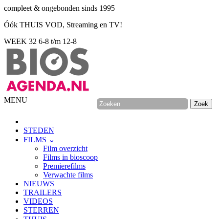
compleet & ongebonden sinds 1995
Óók THUIS VOD, Streaming en TV!
WEEK 32
6-8 t/m 12-8
MENU
STEDEN
FILMS ⌄
Film overzicht
Films in bioscoop
Premierefilms
Verwachte films
NIEUWS
TRAILERS
VIDEOS
STERREN