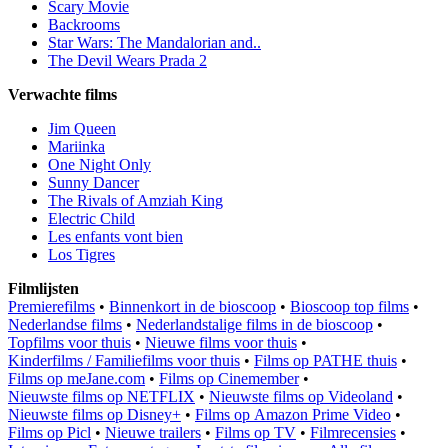
Scary Movie
Backrooms
Star Wars: The Mandalorian and..
The Devil Wears Prada 2
Verwachte films
Jim Queen
Mariinka
One Night Only
Sunny Dancer
The Rivals of Amziah King
Electric Child
Les enfants vont bien
Los Tigres
Filmlijsten
Premierefilms
•
Binnenkort in de bioscoop
•
Bioscoop top films
•
Nederlandse films
•
Nederlandstalige films in de bioscoop
•
Topfilms voor thuis
•
Nieuwe films voor thuis
•
Kinderfilms / Familiefilms voor thuis
•
Films op PATHE thuis
•
Films op meJane.com
•
Films op Cinemember
•
Nieuwste films op NETFLIX
•
Nieuwste films op Videoland
•
Nieuwste films op Disney+
•
Films op Amazon Prime Video
•
Films op Picl
•
Nieuwe trailers
•
Films op TV
•
Filmrecensies
•