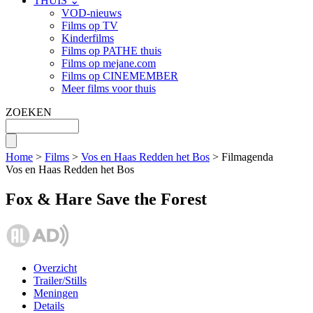
THUIS ⌄
VOD-nieuws
Films op TV
Kinderfilms
Films op PATHE thuis
Films op mejane.com
Films op CINEMEMBER
Meer films voor thuis
ZOEKEN
Home
>
Films
>
Vos en Haas Redden het Bos
> Filmagenda
Vos en Haas Redden het Bos
Fox & Hare Save the Forest
Overzicht
Trailer/Stills
Meningen
Details