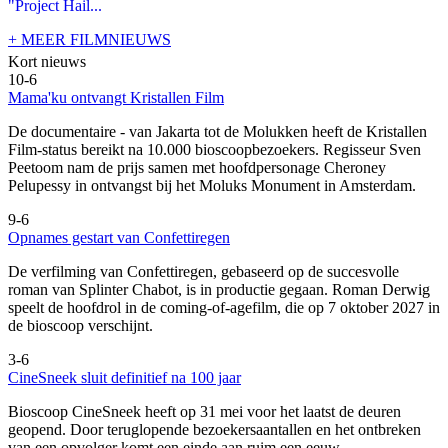
"Project Hail...
+ MEER FILMNIEUWS
Kort nieuws
10-6
Mama'ku ontvangt Kristallen Film
De documentaire
- van Jakarta tot de Molukken heeft de Kristallen
Film-status bereikt na 10.000 bioscoopbezoekers. Regisseur Sven
Peetoom nam de prijs samen met hoofdpersonage Cheroney
Pelupessy in ontvangst bij het Moluks Monument in Amsterdam.
9-6
Opnames gestart van Confettiregen
De verfilming van Confettiregen, gebaseerd op de succesvolle
roman van Splinter Chabot, is in productie gegaan. Roman Derwig
speelt de hoofdrol in de coming-of-agefilm, die op 7 oktober 2027 in
de bioscoop verschijnt.
3-6
CineSneek sluit definitief na 100 jaar
Bioscoop CineSneek heeft op 31 mei voor het laatst de deuren
geopend. Door teruglopende bezoekersaantallen en het ontbreken
van een opvolger komt een einde aan ruim een eeuw