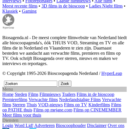
Interviews
•
Fotoreportages
•
Laatste filmnieuws
•
Alle films
•
Meest recente films
•
3D films in de bioscoop
•
Ladies Night films
•
Klassiek
•
Gaming
Biosagenda.nl - De meest complete filmwebsite van Nederland biedt
alle bioscoopagenda's, óók THUIS VOD, Streaming en TV en alle
films die in Nederland en Vlaanderen te zien zijn. Daarnaast
besteden we aandacht aan verwachte films, premieres en films op
TV. Ook schrijft Biosagenda over sterren, nieuws en maken we
interviews en reportages.
© Copyright 1995-2026 Bioscoopagenda Nederland /
HyperLeap
Menu
Home
Steden
Films
Filmnieuws
Trailers
Films in de bioscoop
Premierefilms
Verwachte films
Nederlandstalige Films
Verwachte
films
Sterren
Thuis
VOD-nieuws
Films op TV
Kinderfilms
Films
op PATHE thuis
Films op mejane.com
Films op CINEMEMBER
Meer films voor thuis
Diensten
Login
Word Lid!
Adverteren
Bioscoophouder
Disclaimer
Over ons