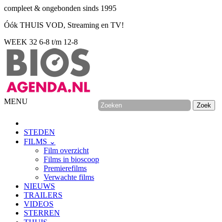
compleet & ongebonden sinds 1995
Óók THUIS VOD, Streaming en TV!
WEEK 32
6-8 t/m 12-8
MENU
STEDEN
FILMS ⌄
Film overzicht
Films in bioscoop
Premierefilms
Verwachte films
NIEUWS
TRAILERS
VIDEOS
STERREN