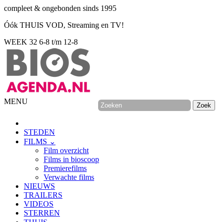
compleet & ongebonden sinds 1995
Óók THUIS VOD, Streaming en TV!
WEEK 32
6-8 t/m 12-8
MENU
STEDEN
FILMS ⌄
Film overzicht
Films in bioscoop
Premierefilms
Verwachte films
NIEUWS
TRAILERS
VIDEOS
STERREN