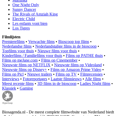
Mariinka
One Night Only
Sunny Dancer
The Rivals of Amziah King
Electric Child
Les enfants vont bien
Los Tigres
Filmlijsten
Premierefilms
•
Verwachte films
•
Bioscoop top films
•
Nederlandse films
•
Nederlandstalige films in de bioscoop
•
Topfilms voor thuis
•
Nieuwe films voor thuis
•
Kinderfilms / Familiefilms voor thuis
•
Films op PATHE thuis
•
Films op meJane.com
•
Films op Cinemember
•
Nieuwste films op NETFLIX
•
Nieuwste films op Videoland
•
Nieuwste films op Disney+
•
Films op Amazon Prime Video
•
Films op Picl
•
Nieuwe trailers
•
Films op TV
•
Filmrecensies
•
Interviews
•
Fotoreportages
•
Laatste filmnieuws
•
Alle films
•
Meest recente films
•
3D films in de bioscoop
•
Ladies Night films
•
Klassiek
•
Gaming
Biosagenda.nl - De meest complete filmwebsite van Nederland biedt