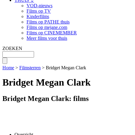
THUIS ⌄
VOD-nieuws
Films op TV
Kinderfilms
Films op PATHE thuis
Films op mejane.com
Films op CINEMEMBER
Meer films voor thuis
ZOEKEN
Home
>
Filmsterren
> Bridget Megan Clark
Bridget Megan Clark
Bridget Megan Clark: films
Overzicht