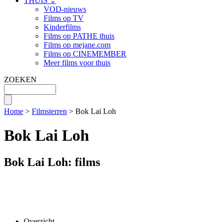
THUIS ⌄
VOD-nieuws
Films op TV
Kinderfilms
Films op PATHE thuis
Films op mejane.com
Films op CINEMEMBER
Meer films voor thuis
ZOEKEN
Home
>
Filmsterren
> Bok Lai Loh
Bok Lai Loh
Bok Lai Loh: films
Overzicht