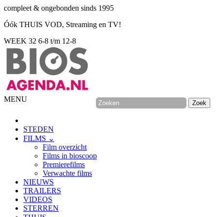
compleet & ongebonden sinds 1995
Óók THUIS VOD, Streaming en TV!
WEEK 32
6-8 t/m 12-8
MENU
STEDEN
FILMS ⌄
Film overzicht
Films in bioscoop
Premierefilms
Verwachte films
NIEUWS
TRAILERS
VIDEOS
STERREN