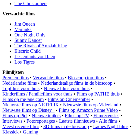
The Christophers
Verwachte films
Jim Queen
Mariinka
One Night Only
Sunny Dancer
The Rivals of Amziah King
Electric Child
Les enfants vont bien
Los Tigres
Filmlijsten
Premierefilms
•
Verwachte films
•
Bioscoop top films
•
Nederlandse films
•
Nederlandstalige films in de bioscoop
•
Topfilms voor thuis
•
Nieuwe films voor thuis
•
Kinderfilms / Familiefilms voor thuis
•
Films op PATHE thuis
•
Films op meJane.com
•
Films op Cinemember
•
Nieuwste films op NETFLIX
•
Nieuwste films op Videoland
•
Nieuwste films op Disney+
•
Films op Amazon Prime Video
•
Films op Picl
•
Nieuwe trailers
•
Films op TV
•
Filmrecensies
•
Interviews
•
Fotoreportages
•
Laatste filmnieuws
•
Alle films
•
Meest recente films
•
3D films in de bioscoop
•
Ladies Night films
•
Klassiek
•
Gaming