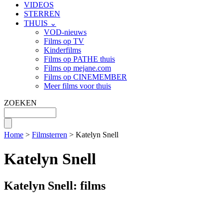
VIDEOS
STERREN
THUIS ⌄
VOD-nieuws
Films op TV
Kinderfilms
Films op PATHE thuis
Films op mejane.com
Films op CINEMEMBER
Meer films voor thuis
ZOEKEN
Home
>
Filmsterren
> Katelyn Snell
Katelyn Snell
Katelyn Snell: films