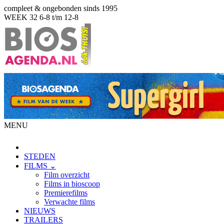
compleet & ongebonden sinds 1995
WEEK 32
6-8 t/m 12-8
MENU
STEDEN
FILMS ⌄
Film overzicht
Films in bioscoop
Premierefilms
Verwachte films
NIEUWS
TRAILERS