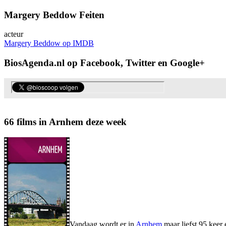
Margery Beddow Feiten
acteur
Margery Beddow op IMDB
BiosAgenda.nl op Facebook, Twitter en Google+
66 films in Arnhem deze week
Vandaag wordt er in
Arnhem
maar liefst 95 keer 