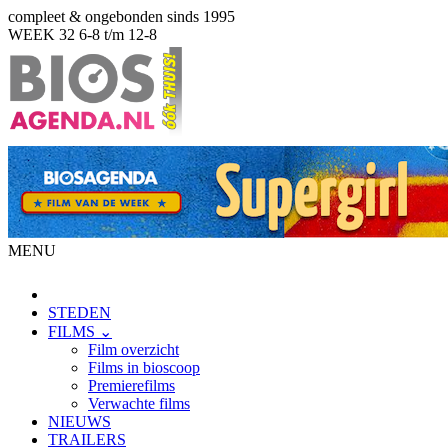
compleet & ongebonden sinds 1995
WEEK 32
6-8 t/m 12-8
MENU
STEDEN
FILMS ⌄
Film overzicht
Films in bioscoop
Premierefilms
Verwachte films
NIEUWS
TRAILERS