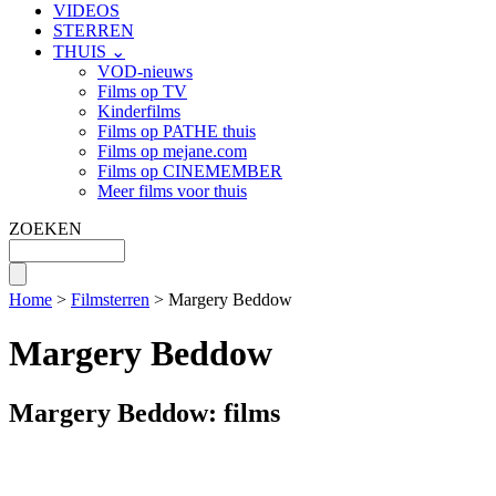
VIDEOS
STERREN
THUIS ⌄
VOD-nieuws
Films op TV
Kinderfilms
Films op PATHE thuis
Films op mejane.com
Films op CINEMEMBER
Meer films voor thuis
ZOEKEN
Home
>
Filmsterren
> Margery Beddow
Margery Beddow
Margery Beddow: films