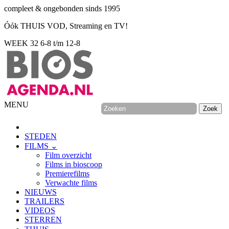
compleet & ongebonden sinds 1995
Óók THUIS VOD, Streaming en TV!
WEEK 32
6-8 t/m 12-8
MENU
STEDEN
FILMS ⌄
Film overzicht
Films in bioscoop
Premierefilms
Verwachte films
NIEUWS
TRAILERS
VIDEOS
STERREN