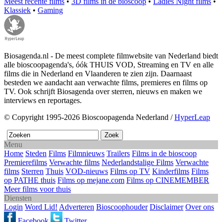
Meest recente films
•
3D films in de bioscoop
•
Ladies Night films
•
Klassiek
•
Gaming
Biosagenda.nl - De meest complete filmwebsite van Nederland biedt
alle bioscoopagenda's, óók THUIS VOD, Streaming en TV en alle
films die in Nederland en Vlaanderen te zien zijn. Daarnaast
besteden we aandacht aan verwachte films, premieres en films op
TV. Ook schrijft Biosagenda over sterren, nieuws en maken we
interviews en reportages.
© Copyright 1995-2026 Bioscoopagenda Nederland /
HyperLeap
Menu
Home
Steden
Films
Filmnieuws
Trailers
Films in de bioscoop
Premierefilms
Verwachte films
Nederlandstalige Films
Verwachte
films
Sterren
Thuis
VOD-nieuws
Films op TV
Kinderfilms
Films
op PATHE thuis
Films op mejane.com
Films op CINEMEMBER
Meer films voor thuis
Diensten
Login
Word Lid!
Adverteren
Bioscoophouder
Disclaimer
Over ons
Facebook
Twitter