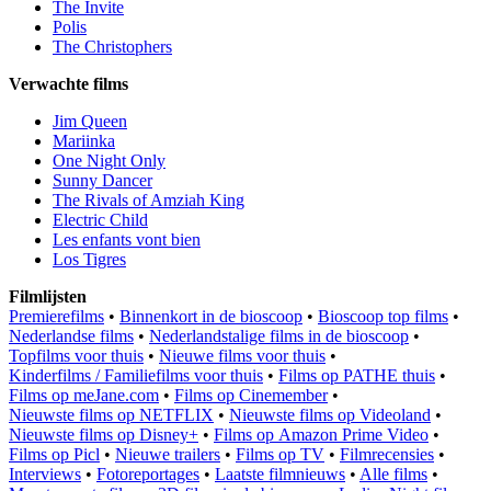
The Invite
Polis
The Christophers
Verwachte films
Jim Queen
Mariinka
One Night Only
Sunny Dancer
The Rivals of Amziah King
Electric Child
Les enfants vont bien
Los Tigres
Filmlijsten
Premierefilms
•
Binnenkort in de bioscoop
•
Bioscoop top films
•
Nederlandse films
•
Nederlandstalige films in de bioscoop
•
Topfilms voor thuis
•
Nieuwe films voor thuis
•
Kinderfilms / Familiefilms voor thuis
•
Films op PATHE thuis
•
Films op meJane.com
•
Films op Cinemember
•
Nieuwste films op NETFLIX
•
Nieuwste films op Videoland
•
Nieuwste films op Disney+
•
Films op Amazon Prime Video
•
Films op Picl
•
Nieuwe trailers
•
Films op TV
•
Filmrecensies
•
Interviews
•
Fotoreportages
•
Laatste filmnieuws
•
Alle films
•