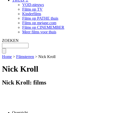
THUIS ⌄
VOD-nieuws
Films op TV
Kinderfilms
Films op PATHE thuis
Films op mejane.com
Films op CINEMEMBER
Meer films voor thuis
ZOEKEN
Home
>
Filmsterren
> Nick Kroll
Nick Kroll
Nick Kroll: films
Overzicht