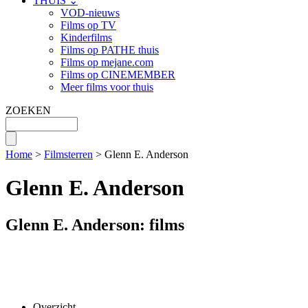
THUIS ⌄
VOD-nieuws
Films op TV
Kinderfilms
Films op PATHE thuis
Films op mejane.com
Films op CINEMEMBER
Meer films voor thuis
ZOEKEN
Home
>
Filmsterren
> Glenn E. Anderson
Glenn E. Anderson
Glenn E. Anderson: films
Overzicht