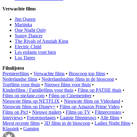
Verwachte films
Jim Queen
Mariinka
One Night Only
Sunny Dancer
The Rivals of Amziah King
Electric Child
Les enfants vont bien
Los Tigres
Filmlijsten
Premierefilms
•
Verwachte films
•
Bioscoop top films
•
Nederlandse films
•
Nederlandstalige films in de bioscoop
•
Topfilms voor thuis
•
Nieuwe films voor thuis
•
Kinderfilms / Familiefilms voor thuis
•
Films op PATHE thuis
•
Films op meJane.com
•
Films op Cinemember
•
Nieuwste films op NETFLIX
•
Nieuwste films op Videoland
•
Nieuwste films op Disney+
•
Films op Amazon Prime Video
•
Films op Picl
•
Nieuwe trailers
•
Films op TV
•
Filmrecensies
•
Interviews
•
Fotoreportages
•
Laatste filmnieuws
•
Alle films
•
Meest recente films
•
3D films in de bioscoop
•
Ladies Night films
•
Klassiek
•
Gaming