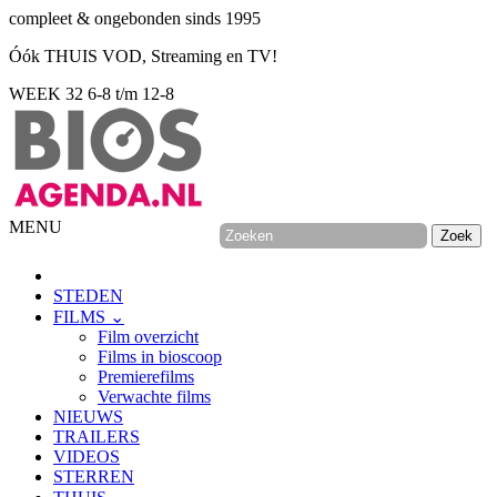
compleet & ongebonden sinds 1995
Óók THUIS VOD, Streaming en TV!
WEEK 32
6-8 t/m 12-8
MENU
STEDEN
FILMS ⌄
Film overzicht
Films in bioscoop
Premierefilms
Verwachte films
NIEUWS
TRAILERS
VIDEOS
STERREN