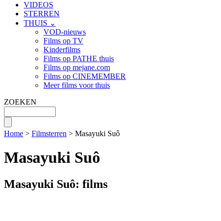
VIDEOS
STERREN
THUIS ⌄
VOD-nieuws
Films op TV
Kinderfilms
Films op PATHE thuis
Films op mejane.com
Films op CINEMEMBER
Meer films voor thuis
ZOEKEN
Home
>
Filmsterren
> Masayuki Suô
Masayuki Suô
Masayuki Suô: films