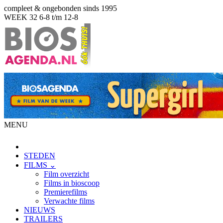
compleet & ongebonden sinds 1995
WEEK 32
6-8 t/m 12-8
MENU
STEDEN
FILMS ⌄
Film overzicht
Films in bioscoop
Premierefilms
Verwachte films
NIEUWS
TRAILERS