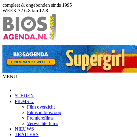
compleet & ongebonden sinds 1995
WEEK 32
6-8 t/m 12-8
MENU
STEDEN
FILMS ⌄
Film overzicht
Films in bioscoop
Premierefilms
Verwachte films
NIEUWS
TRAILERS