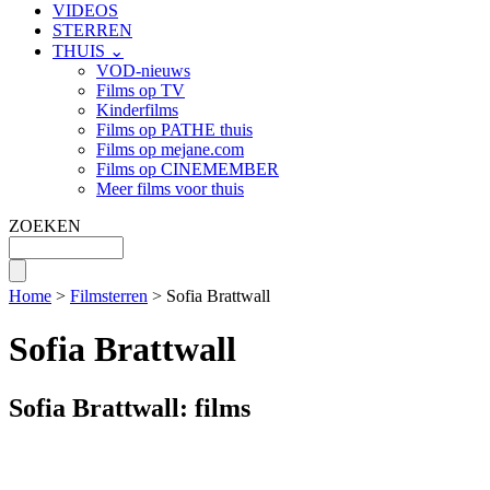
VIDEOS
STERREN
THUIS ⌄
VOD-nieuws
Films op TV
Kinderfilms
Films op PATHE thuis
Films op mejane.com
Films op CINEMEMBER
Meer films voor thuis
ZOEKEN
Home
>
Filmsterren
> Sofia Brattwall
Sofia Brattwall
Sofia Brattwall: films