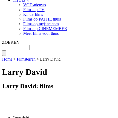
THUIS ⌄
VOD-nieuws
Films op TV
Kinderfilms
Films op PATHE thuis
Films op mejane.com
Films op CINEMEMBER
Meer films voor thuis
ZOEKEN
Home
>
Filmsterren
> Larry David
Larry David
Larry David: films
Overzicht