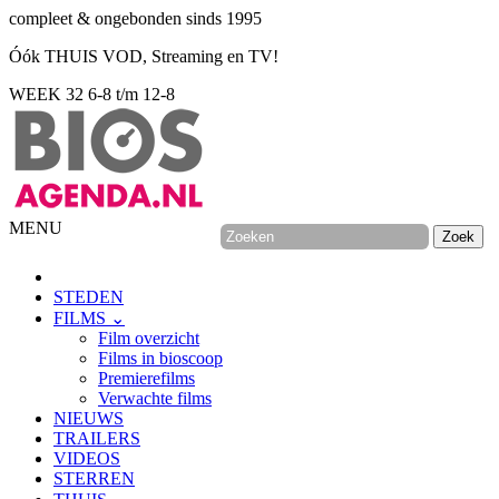
compleet & ongebonden sinds 1995
Óók THUIS VOD, Streaming en TV!
WEEK 32
6-8 t/m 12-8
MENU
STEDEN
FILMS ⌄
Film overzicht
Films in bioscoop
Premierefilms
Verwachte films
NIEUWS
TRAILERS
VIDEOS
STERREN