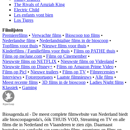
The Rivals of Amziah King
Electric Child
Les enfants vont bien
Los Tigres
Filmlijsten
Premierefilms
•
Verwachte films
•
Bioscoop top films
•
Nederlandse films
•
Nederlandstalige films in de bioscoop
•
Topfilms voor thuis
•
Nieuwe films voor thuis
•
Kinderfilms / Familiefilms voor thuis
•
Films op PATHE thuis
•
Films op meJane.com
•
Films op Cinemember
•
Nieuwste films op NETFLIX
•
Nieuwste films op Videoland
•
Nieuwste films op Disney+
•
Films op Amazon Prime Video
•
Films op Picl
•
Nieuwe trailers
•
Films op TV
•
Filmrecensies
•
Interviews
•
Fotoreportages
•
Laatste filmnieuws
•
Alle films
•
Meest recente films
•
3D films in de bioscoop
•
Ladies Night films
•
Klassiek
•
Gaming
Biosagenda.nl - De meest complete filmwebsite van Nederland biedt
alle bioscoopagenda's, óók THUIS VOD, Streaming en TV en alle
films die in Nederland en Vlaanderen te zien zijn. Daarnaast
besteden we aandacht aan verwachte films, premieres en films op