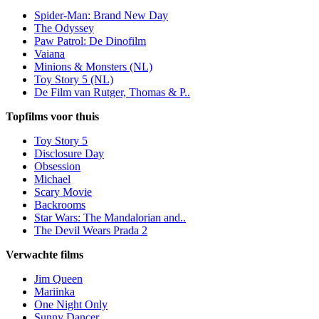
Spider-Man: Brand New Day
The Odyssey
Paw Patrol: De Dinofilm
Vaiana
Minions & Monsters (NL)
Toy Story 5 (NL)
De Film van Rutger, Thomas & P..
Topfilms voor thuis
Toy Story 5
Disclosure Day
Obsession
Michael
Scary Movie
Backrooms
Star Wars: The Mandalorian and..
The Devil Wears Prada 2
Verwachte films
Jim Queen
Mariinka
One Night Only
Sunny Dancer