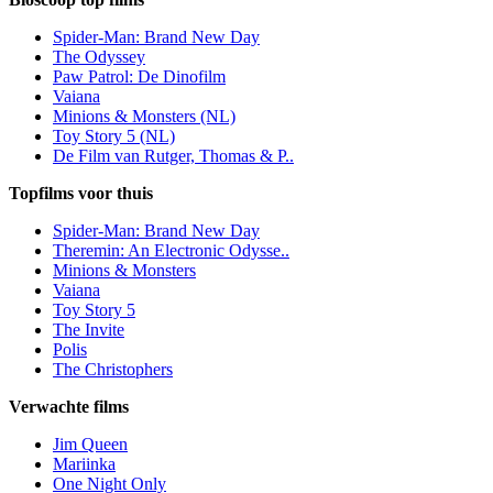
Spider-Man: Brand New Day
The Odyssey
Paw Patrol: De Dinofilm
Vaiana
Minions & Monsters (NL)
Toy Story 5 (NL)
De Film van Rutger, Thomas & P..
Topfilms voor thuis
Spider-Man: Brand New Day
Theremin: An Electronic Odysse..
Minions & Monsters
Vaiana
Toy Story 5
The Invite
Polis
The Christophers
Verwachte films
Jim Queen
Mariinka
One Night Only