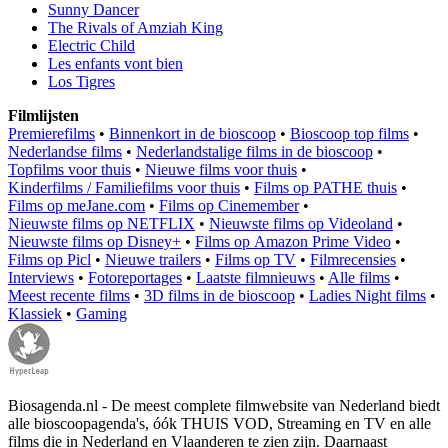
Sunny Dancer
The Rivals of Amziah King
Electric Child
Les enfants vont bien
Los Tigres
Filmlijsten
Premierefilms
•
Binnenkort in de bioscoop
•
Bioscoop top films
•
Nederlandse films
•
Nederlandstalige films in de bioscoop
•
Topfilms voor thuis
•
Nieuwe films voor thuis
•
Kinderfilms / Familiefilms voor thuis
•
Films op PATHE thuis
•
Films op meJane.com
•
Films op Cinemember
•
Nieuwste films op NETFLIX
•
Nieuwste films op Videoland
•
Nieuwste films op Disney+
•
Films op Amazon Prime Video
•
Films op Picl
•
Nieuwe trailers
•
Films op TV
•
Filmrecensies
•
Interviews
•
Fotoreportages
•
Laatste filmnieuws
•
Alle films
•
Meest recente films
•
3D films in de bioscoop
•
Ladies Night films
•
Klassiek
•
Gaming
Biosagenda.nl - De meest complete filmwebsite van Nederland biedt
alle bioscoopagenda's, óók THUIS VOD, Streaming en TV en alle
films die in Nederland en Vlaanderen te zien zijn. Daarnaast