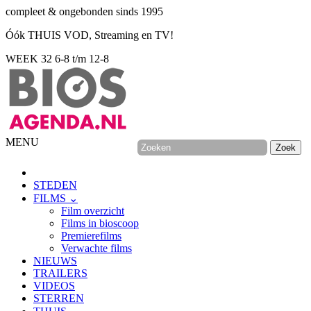
compleet & ongebonden sinds 1995
Óók THUIS VOD, Streaming en TV!
WEEK 32
6-8 t/m 12-8
MENU
STEDEN
FILMS ⌄
Film overzicht
Films in bioscoop
Premierefilms
Verwachte films
NIEUWS
TRAILERS
VIDEOS
STERREN