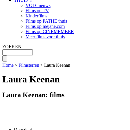
THUIS ⌄
VOD-nieuws
Films op TV
Kinderfilms
Films op PATHE thuis
Films op mejane.com
Films op CINEMEMBER
Meer films voor thuis
ZOEKEN
Home
>
Filmsterren
> Laura Keenan
Laura Keenan
Laura Keenan: films
Overzicht