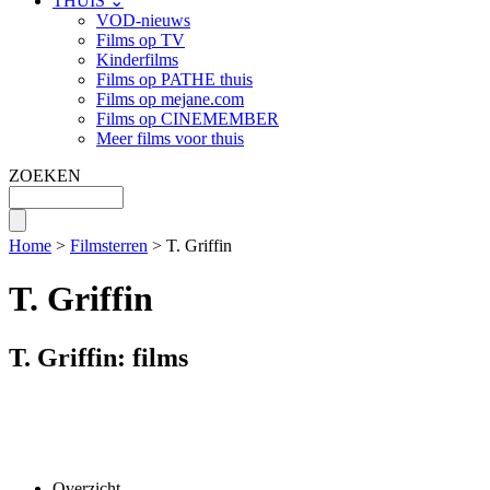
THUIS ⌄
VOD-nieuws
Films op TV
Kinderfilms
Films op PATHE thuis
Films op mejane.com
Films op CINEMEMBER
Meer films voor thuis
ZOEKEN
Home
>
Filmsterren
> T. Griffin
T. Griffin
T. Griffin: films
Overzicht