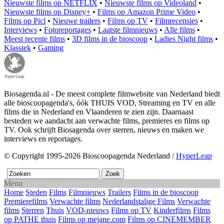
Nieuwste films op NETFLIX
•
Nieuwste films op Videoland
•
Nieuwste films op Disney+
•
Films op Amazon Prime Video
•
Films op Picl
•
Nieuwe trailers
•
Films op TV
•
Filmrecensies
•
Interviews
•
Fotoreportages
•
Laatste filmnieuws
•
Alle films
•
Meest recente films
•
3D films in de bioscoop
•
Ladies Night films
•
Klassiek
•
Gaming
Biosagenda.nl - De meest complete filmwebsite van Nederland biedt
alle bioscoopagenda's, óók THUIS VOD, Streaming en TV en alle
films die in Nederland en Vlaanderen te zien zijn. Daarnaast
besteden we aandacht aan verwachte films, premieres en films op
TV. Ook schrijft Biosagenda over sterren, nieuws en maken we
interviews en reportages.
© Copyright 1995-2026 Bioscoopagenda Nederland /
HyperLeap
Menu
Home
Steden
Films
Filmnieuws
Trailers
Films in de bioscoop
Premierefilms
Verwachte films
Nederlandstalige Films
Verwachte
films
Sterren
Thuis
VOD-nieuws
Films op TV
Kinderfilms
Films
op PATHE thuis
Films op mejane.com
Films op CINEMEMBER