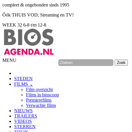
compleet & ongebonden sinds 1995
Óók THUIS VOD, Streaming en TV!
WEEK 32
6-8 t/m 12-8
MENU
STEDEN
FILMS ⌄
Film overzicht
Films in bioscoop
Premierefilms
Verwachte films
NIEUWS
TRAILERS
VIDEOS
STERREN