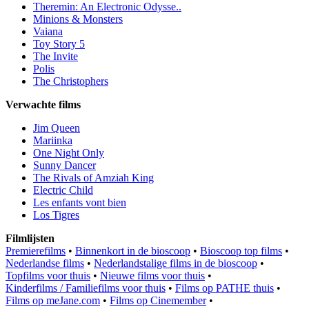
Theremin: An Electronic Odysse..
Minions & Monsters
Vaiana
Toy Story 5
The Invite
Polis
The Christophers
Verwachte films
Jim Queen
Mariinka
One Night Only
Sunny Dancer
The Rivals of Amziah King
Electric Child
Les enfants vont bien
Los Tigres
Filmlijsten
Premierefilms
•
Binnenkort in de bioscoop
•
Bioscoop top films
•
Nederlandse films
•
Nederlandstalige films in de bioscoop
•
Topfilms voor thuis
•
Nieuwe films voor thuis
•
Kinderfilms / Familiefilms voor thuis
•
Films op PATHE thuis
•
Films op meJane.com
•
Films op Cinemember
•