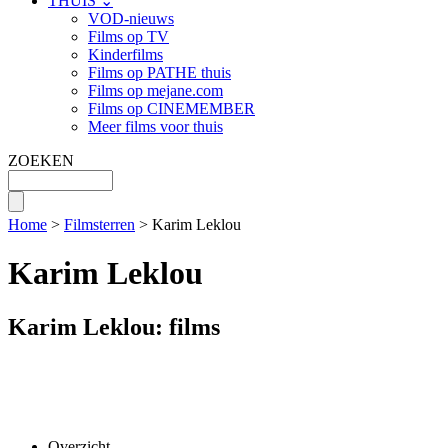
THUIS ⌄
VOD-nieuws
Films op TV
Kinderfilms
Films op PATHE thuis
Films op mejane.com
Films op CINEMEMBER
Meer films voor thuis
ZOEKEN
Home
>
Filmsterren
> Karim Leklou
Karim Leklou
Karim Leklou: films
Overzicht