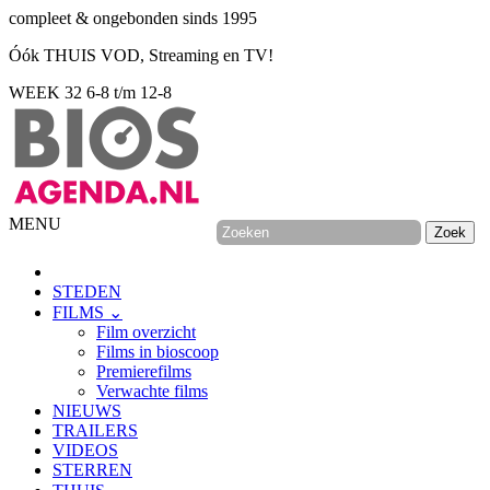
compleet & ongebonden sinds 1995
Óók THUIS VOD, Streaming en TV!
WEEK 32
6-8 t/m 12-8
MENU
STEDEN
FILMS ⌄
Film overzicht
Films in bioscoop
Premierefilms
Verwachte films
NIEUWS
TRAILERS
VIDEOS
STERREN