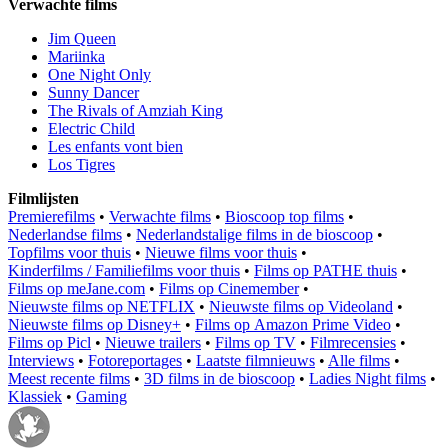
Verwachte films
Jim Queen
Mariinka
One Night Only
Sunny Dancer
The Rivals of Amziah King
Electric Child
Les enfants vont bien
Los Tigres
Filmlijsten
Premierefilms
•
Verwachte films
•
Bioscoop top films
•
Nederlandse films
•
Nederlandstalige films in de bioscoop
•
Topfilms voor thuis
•
Nieuwe films voor thuis
•
Kinderfilms / Familiefilms voor thuis
•
Films op PATHE thuis
•
Films op meJane.com
•
Films op Cinemember
•
Nieuwste films op NETFLIX
•
Nieuwste films op Videoland
•
Nieuwste films op Disney+
•
Films op Amazon Prime Video
•
Films op Picl
•
Nieuwe trailers
•
Films op TV
•
Filmrecensies
•
Interviews
•
Fotoreportages
•
Laatste filmnieuws
•
Alle films
•
Meest recente films
•
3D films in de bioscoop
•
Ladies Night films
•
Klassiek
•
Gaming