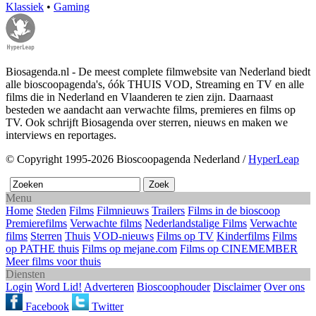
Klassiek
•
Gaming
Biosagenda.nl - De meest complete filmwebsite van Nederland biedt
alle bioscoopagenda's, óók THUIS VOD, Streaming en TV en alle
films die in Nederland en Vlaanderen te zien zijn. Daarnaast
besteden we aandacht aan verwachte films, premieres en films op
TV. Ook schrijft Biosagenda over sterren, nieuws en maken we
interviews en reportages.
© Copyright 1995-2026 Bioscoopagenda Nederland /
HyperLeap
Menu
Home
Steden
Films
Filmnieuws
Trailers
Films in de bioscoop
Premierefilms
Verwachte films
Nederlandstalige Films
Verwachte
films
Sterren
Thuis
VOD-nieuws
Films op TV
Kinderfilms
Films
op PATHE thuis
Films op mejane.com
Films op CINEMEMBER
Meer films voor thuis
Diensten
Login
Word Lid!
Adverteren
Bioscoophouder
Disclaimer
Over ons
Facebook
Twitter