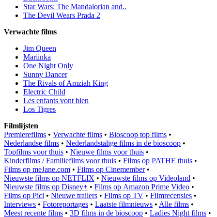
Star Wars: The Mandalorian and..
The Devil Wears Prada 2
Verwachte films
Jim Queen
Mariinka
One Night Only
Sunny Dancer
The Rivals of Amziah King
Electric Child
Les enfants vont bien
Los Tigres
Filmlijsten
Premierefilms
•
Verwachte films
•
Bioscoop top films
•
Nederlandse films
•
Nederlandstalige films in de bioscoop
•
Topfilms voor thuis
•
Nieuwe films voor thuis
•
Kinderfilms / Familiefilms voor thuis
•
Films op PATHE thuis
•
Films op meJane.com
•
Films op Cinemember
•
Nieuwste films op NETFLIX
•
Nieuwste films op Videoland
•
Nieuwste films op Disney+
•
Films op Amazon Prime Video
•
Films op Picl
•
Nieuwe trailers
•
Films op TV
•
Filmrecensies
•
Interviews
•
Fotoreportages
•
Laatste filmnieuws
•
Alle films
•
Meest recente films
•
3D films in de bioscoop
•
Ladies Night films
•