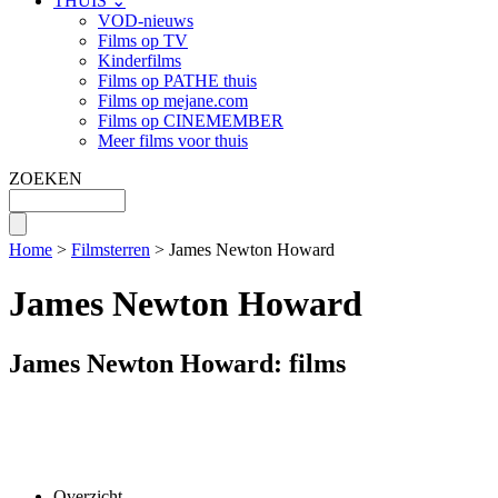
THUIS ⌄
VOD-nieuws
Films op TV
Kinderfilms
Films op PATHE thuis
Films op mejane.com
Films op CINEMEMBER
Meer films voor thuis
ZOEKEN
Home
>
Filmsterren
> James Newton Howard
James Newton Howard
James Newton Howard: films
Overzicht