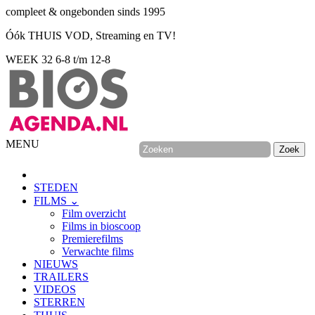
compleet & ongebonden sinds 1995
Óók THUIS VOD, Streaming en TV!
WEEK 32
6-8 t/m 12-8
MENU
STEDEN
FILMS ⌄
Film overzicht
Films in bioscoop
Premierefilms
Verwachte films
NIEUWS
TRAILERS
VIDEOS
STERREN